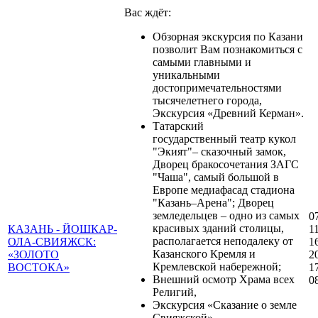
Вас ждёт:
Обзорная экскурсия по Казани
позволит Вам познакомиться с
самыми главными и
уникальными
достопримечательностями
тысячелетнего города,
Экскурсия «Древний Керман».
Татарский
государственный театр кукол
"Экият"– сказочный замок,
Дворец бракосочетания ЗАГС
"Чаша", самый большой в
Европе медиафасад стадиона
"Казань–Арена"; Дворец
земледельцев – одно из самых
0
красивых зданий столицы,
КАЗАНЬ - ЙОШКАР-
1
располагается неподалеку от
ОЛА-СВИЯЖСК:
1
Казанского Кремля и
«ЗОЛОТО
2
Кремлевской набережной;
ВОСТОКА»
1
Внешний осмотр Храма всех
0
Религий,
Экскурсия «Сказание о земле
Свияжской»,