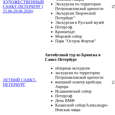
ХУДОЖЕСТВЕННЫЙ
Экскурсия по территории
САНКТ-ПЕТЕРБУРГ (
2
Петропавловской крепости
25.06-29.06.2026)
Экскурсия Творческий
Петербург"
Экскурсия в Русский музей
Петергоф
Кронштадт
Морской собор
Парк "Остров Фортов"
Автобусный тур из Брянска в
Санкт-Петербург
обзорная экскурсия
экскурсия по территории
Петропавловской крепости
ЛЕТНИЙ САНКТ-
внешний осмотр крейсера
2
ПЕТЕРБУРГ
Аврора
Исаакиевский собор
Петергоф
День ВМФ
Казанский собор/Александро-
Невская лавра