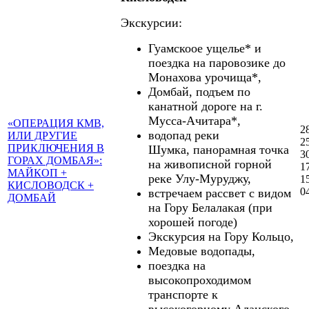
Экскурсии:
Гуамскоое ущелье* и
поездка на паровозике до
Монахова урочища*,
Домбай, подъем по
канатной дороге на г.
Мусса-Ачитара*,
«ОПЕРАЦИЯ КМВ,
2
водопад реки
ИЛИ ДРУГИЕ
2
ПРИКЛЮЧЕНИЯ В
Шумка, панорамная точка
3
ГОРАХ ДОМБАЯ»:
на живописной горной
1
МАЙКОП +
реке Улу-Муруджу,
1
КИСЛОВОДСК +
0
встречаем рассвет с видом
ДОМБАЙ
на Гору Белалакая (при
хорошей погоде)
Экскурсия на Гору Кольцо,
Медовые водопады,
поездка на
высокопроходимом
транспорте к
высокогорному Аланского