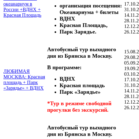
океанариум в
17.10.
организация посещения:
России +ВДНХ +
31.10.
Океанариума + билеты
Красная Площадь
14.11.
ВДНХ
28.11.
Красная Площадь,
12.12.
Парк Зарядье.
26.12.
Автобусный тур выходного
15.08.
дня из Брянска в Москву.
29.08.
05.09.
В программе:
19.09.
ЛЮБИМАЯ
03.10.
МОСКВА: Красная
ВДНХ
17.10.
площадь + Парк
Красная площадь
31.10.
«Зарядье» + ВДНХ
14.11.
Парк «Зарядье»
28.11.
12.12.
*Тур в режиме свободной
26.12.
прогулки без экскурсий.
Автобусный тур выходного
дня из Брянска в Москву.