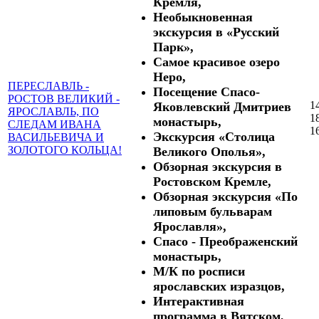
Кремля,
Необыкновенная
экскурсия в «Русский
Парк»,
Самое красивое озеро
Неро,
ПЕРЕСЛАВЛЬ -
Посещение Спасо-
РОСТОВ ВЕЛИКИЙ -
1
Яковлевский Дмитриев
ЯРОСЛАВЛЬ, ПО
1
монастырь,
СЛЕДАМ ИВАНА
1
Экскурсия «Столица
ВАСИЛЬЕВИЧА И
ЗОЛОТОГО КОЛЬЦА!
Великого Ополья»,
Обзорная экскурсия в
Ростовском Кремле,
Обзорная экскурсия «По
липовым бульварам
Ярославля»,
Спасо - Преображенский
монастырь,
М/К по росписи
ярославских изразцов,
Интерактивная
программа в Вятском,