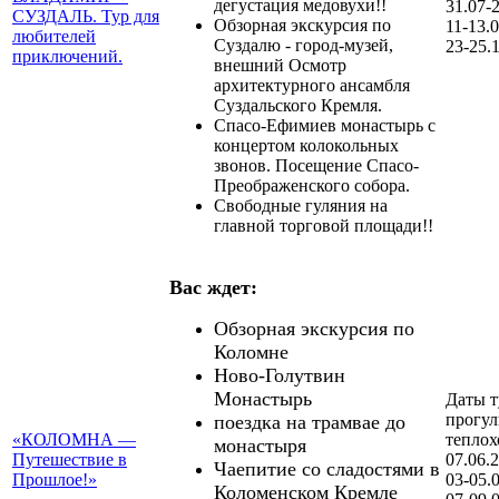
дегустация медовухи!!
31.07-
СУЗДАЛЬ. Тур для
Обзорная экскурсия по
11-13.
любителей
Суздалю - город-музей,
23-25.
приключений.
внешний Осмотр
архитектурного ансамбля
Суздальского Кремля.
Спасо-Ефимиев монастырь с
концертом колокольных
звонов. Посещение Спасо-
Преображенского собора.
Свободные гуляния на
главной торговой площади!!
Вас ждет:
Обзорная экскурсия по
Коломне
Ново-Голутвин
Монастырь
Даты т
прогул
поездка на трамвае до
«КОЛОМНА —
теплох
монастыря
Путешествие в
07.06.
Чаепитие со сладостями в
Прошлое!»
03-05.
Коломенском Кремле