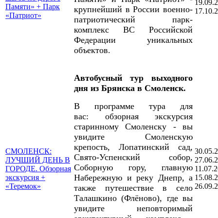
19.09.
Памяти» + Парк
крупнейший в России военно-
17.10.
«Патриот»
патриотический парк-
комплекс ВС Российской
Федерации уникальных
объектов.
Автобусный тур выходного
дня из Брянска в Смоленск.
В программе тура для
вас:
обзорная экскурсия
старинному Смоленску - вы
увидите Смоленскую
крепость, Лопатинский сад,
СМОЛЕНСК:
30.05.
Свято-Успенский собор,
ЛУЧШИЙ ДЕНЬ В
27.06.
Соборную гору, главную
ГОРОДЕ. Обзорная
11.07.
Набережную и реку Днепр, а
экскурсия +
15.08.
«Теремок»
26.09.
также путешествие в село
Талашкино (Флёново), где вы
увидите неповторимый