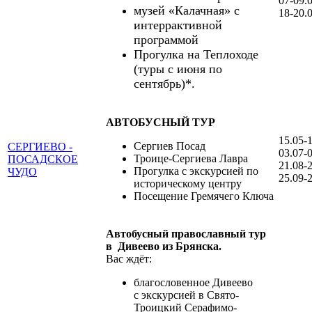
07-09.
музей «Калачная» с
18-20.
интеррактивной
программой
Прогулка на Теплоходе
(туры с июня по
сентябрь)*.
АВТОБУСНЫЙ ТУР
15.05-
Сергиев Посад
СЕРГИЕВО -
03.07-
Троице-Сергиева Лавра
ПОСАДСКОЕ
21.08-
Прогулка с экскурсией по
ЧУДО
25.09-
историческому центру
Посещение Гремячего Ключа
Автобусный православный тур
в Дивеево из Брянска.
Вас ждёт:
благословенное Дивеево
с экскурсией в Свято-
Троицкий Серафимо-