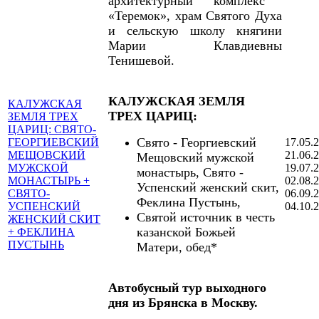
архитектурный комплекс
«Теремок», храм Святого Духа
и сельскую школу княгини
Марии Клавдиевны
Тенишевой.
КАЛУЖСКАЯ ЗЕМЛЯ
КАЛУЖСКАЯ
ТРЕХ ЦАРИЦ:
ЗЕМЛЯ ТРЕХ
ЦАРИЦ: СВЯТО-
Свято - Георгиевский
ГЕОРГИЕВСКИЙ
17.05.
МЕЩОВСКИЙ
21.06.
Мещовский мужской
МУЖСКОЙ
19.07.
монастырь, Свято -
МОНАСТЫРЬ +
02.08.
Успенский женский скит,
СВЯТО-
06.09.
Феклина Пустынь,
УСПЕНСКИЙ
04.10.
Святой источник в честь
ЖЕНСКИЙ СКИТ
казанской Божьей
+ ФЕКЛИНА
ПУСТЫНЬ
Матери, обед*
Автобусный тур выходного
дня из Брянска в Москву.