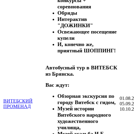
конкурсы +
соревнования
Обряды
Интерактив
"ДОЖИНКИ"
Освежающее посещение
купели
И, конечно же,
приятный
ШОППИНГ!
Автобусный тур в ВИТЕБСК
из Брянска.
Вас ждут:
Обзорная экскурсия по
01.08.
ВИТЕБСКИЙ
городу Витебск с гидом,
05.09.
ПРОМЕНАД
Музей истории
10.10.2
Витебского народного
художественного
училища,
Музей-усадьба И.Е.