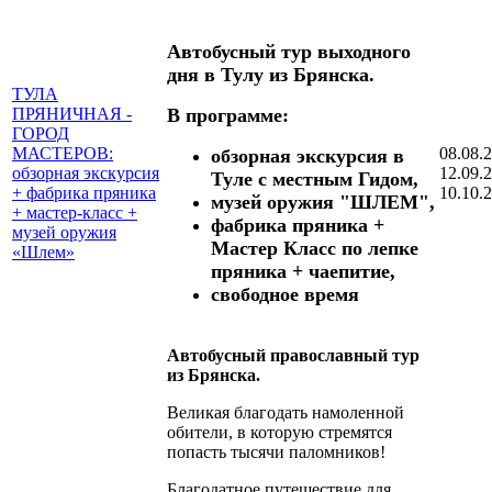
Автобусный тур выходного
дня в Тулу из Брянска.
ТУЛА
ПРЯНИЧНАЯ -
В программе:
ГОРОД
МАСТЕРОВ:
08.08.
обзорная экскурсия в
обзорная экскурсия
12.09.
Туле с местным Гидом,
+ фабрика пряника
10.10.
музей оружия "ШЛЕМ",
+ мастер-класс +
фабрика пряника +
музей оружия
Мастер Класс по лепке
«Шлем»
пряника + чаепитие,
свободное время
Автобусный православный тур
из Брянска.
Великая благодать намоленной
обители, в которую стремятся
попасть тысячи паломников!
Благодатное путешествие для