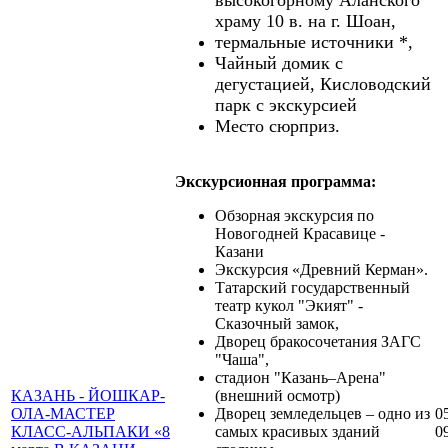
храму 10 в. на г. Шоан,
термальные источники *,
Чайный домик с
дегустацией, Кисловодский
парк с экскурсией
Место сюрприз.
Экскурсионная программа:
Обзорная экскурсия по
Новогодней Красавице -
Казани
Экскурсия «Древний Керман».
Татарский государственный
театр кукол "Экият" -
Сказочный замок,
Дворец бракосочетания ЗАГС
"Чаша",
стадион "Казань–Арена"
КАЗАНЬ - ЙОШКАР-
(внешний осмотр)
ОЛА-МАСТЕР
Дворец земледельцев – одно из
0
КЛАСС-АЛЬПАКИ «8
самых красивых зданий
0