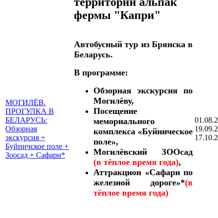
территории альпак
фермы "Капри"
Автобусный тур из Брянска в
Беларусь.
В программе:
Обзорная экскурсия по
Могилёву,
МОГИЛЁВ.
Посещение
ПРОГУЛКА В
БЕЛАРУСЬ:
01.08.
мемориального
Обзорная
19.09.
комплекса «Буйническое
экскурсия +
17.10.
поле»,
Буйничское поле +
Могилёвский ЗООсад
Зоосад + Сафари*
(в тёплое время года)
,
Аттракцион «Сафари по
железной дороге»*
(в
тёплое время года)