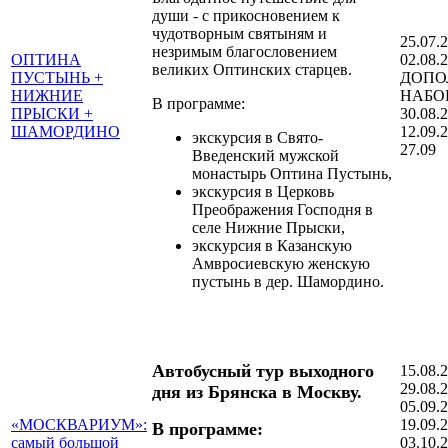
души - с прикосновением к
чудотворным святыням и
25.07.
незримым благословением
ОПТИНА
02.08.
великих Оптинских старцев.
ПУСТЫНЬ +
ДОПО
НИЖНИЕ
НАБОР
В программе:
ПРЫСКИ +
30.08.
ШАМОРДИНО
12.09.
экскурсия в Свято-
27.09
Введенский мужской
монастырь Оптина Пустынь,
экскурсия в Церковь
Преображения Господня в
селе Нижние Прыски,
экскурсия в Казанскую
Амвросиевскую женскую
пустынь в дер. Шамордино.
Автобусный тур выходного
15.08.
29.08.
дня из Брянска в Москву.
05.09.
«МОСКВАРИУМ»:
19.09.
В программе:
самый большой
03.10.