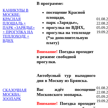
В программе:
КАНИКУЛЫ В
посещение Красной
МОСКВЕ:
площади,
КРАСНАЯ
01.08.
парк «Зарядье»,
ПЛОЩАДЬ +
22.08.
прогулка по ВДНХ,
ПАРК «ЗАРЯДЬЕ»
05.09.
+ ПРОГУЛКА НА
19.09.
прогулка на теплоходе
ТЕПЛОХОДЕ +
(*за дополнительную
ВДНХ
плату)
Внимание!
Поездка проходит
в режиме свободной
прогулки.
Автобусный тур выходного
дня в Москву из Брянска.
01.08.
Вас ждёт посещение
СКАЗОЧНАЯ
22.08.
Московского зоопарка.
МОСКВА:
05.09.
ЗООПАРК
19.09.
Внимание!
Поездка проходит