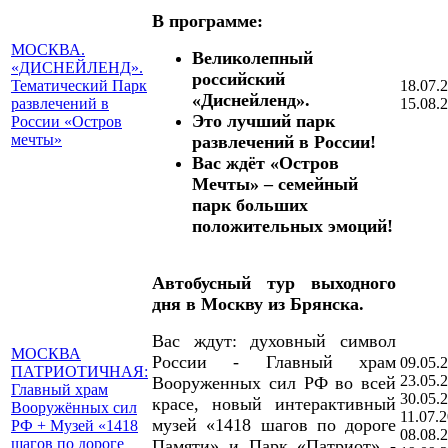
В программе:
МОСКВА.
Великолепный
«ДИСНЕЙЛЕНД».
российский
Тематический Парк
18.07.
«Диснейленд».
развлечений в
15.08.
Это лучший парк
России «Остров
мечты»
развлечений в России!
Вас ждёт «Остров
Мечты» – семейный
парк больших
положительных эмоций!
Автобусный тур выходного
дня в Москву из Брянска.
Вас ждут: духовный символ
МОСКВА
России - Главный храм
09.05.
ПАТРИОТИЧНАЯ:
23.05.
Вооруженных сил РФ во всей
Главный храм
30.05.
красе, новый интерактивный
Вооружённых сил
11.07.
музей «1418 шагов по дороге
РФ + Музей «1418
08.08.
шагов по дороге
Памяти» и Парк «Патриот» -