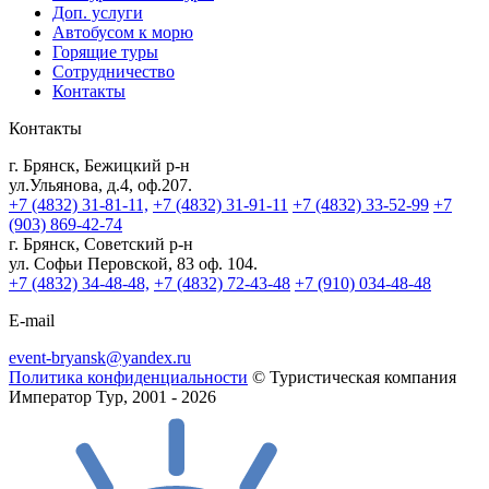
Доп. услуги
Автобусом к морю
Горящие туры
Сотрудничество
Контакты
Контакты
г. Брянск, Бежицкий р-н
ул.Ульянова, д.4, оф.207.
+7 (4832) 31-81-11,
+7 (4832) 31-91-11
+7 (4832) 33-52-99
+7
(903) 869-42-74
г. Брянск, Советский р-н
ул. Софьи Перовской, 83 оф. 104.
+7 (4832) 34-48-48,
+7 (4832) 72-43-48
+7 (910) 034-48-48
E-mail
event-bryansk@yandex.ru
Политика конфиденциальности
© Туристическая компания
Император Тур, 2001 - 2026