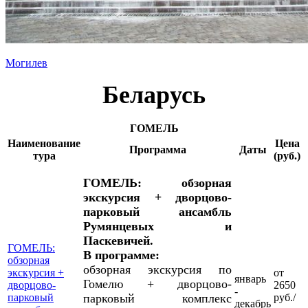
Могилев
Беларусь
ГОМЕЛЬ
Наименование
Цена
Программа
Даты
тура
(руб.)
ГОМЕЛЬ: обзорная
экскурсия + дворцово-
парковый ансамбль
Румянцевых и
Паскевичей.
ГОМЕЛЬ:
В программе:
обзорная
обзорная экскурсия по
экскурсия +
от
январь
Гомелю + дворцово-
дворцово-
2650
-
парковый
парковый комплекс
руб./
декабрь