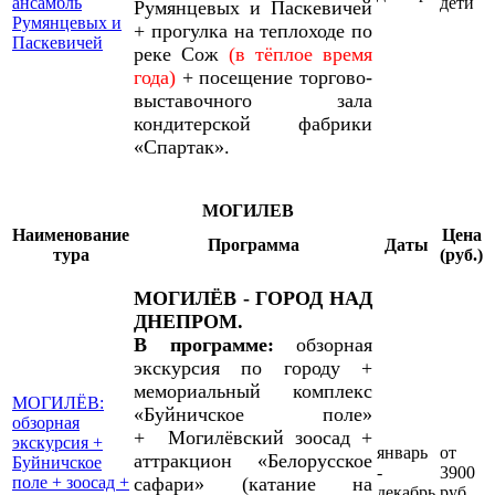
ансамбль
дети
Румянцевых и Паскевичей
Румянцевых и
+ прогулка на теплоходе по
Паскевичей
реке Сож
(в тёплое время
года)
+ посещение торгово-
выставочного зала
кондитерской фабрики
«Спартак».
МОГИЛЕВ
Наименование
Цена
Программа
Даты
тура
(руб.)
МОГИЛЁВ - ГОРОД НАД
ДНЕПРОМ.
В программе:
обзорная
экскурсия по городу +
мемориальный комплекс
МОГИЛЁВ:
«Буйничское поле»
обзорная
+ Могилёвский зоосад +
экскурсия +
январь
от
аттракцион «Белорусское
Буйничское
-
3900
поле + зоосад +
сафари» (катание на
декабрь
руб.