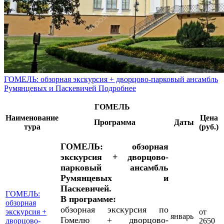
ГОМЕЛЬ: обзорная экскурсия + дворцово-парковый ансамбль
Румянцевых и Паскевичей
Подробнее
ГОМЕЛЬ
Наименование
Цена
Программа
Даты
тура
(руб.)
ГОМЕЛЬ: обзорная
экскурсия + дворцово-
парковый ансамбль
Румянцевых и
Паскевичей.
ГОМЕЛЬ:
В программе:
обзорная
обзорная экскурсия по
экскурсия +
от
январь
Гомелю + дворцово-
дворцово-
2650