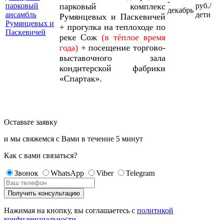
-
парковый
парковый комплекс
руб./
декабрь
ансамбль
дети
Румянцевых и Паскевичей
Румянцевых и
+ прогулка на теплоходе по
Паскевичей
реке Сож
(в тёплое время
года)
+ посещение торгово-
выставочного зала
кондитерской фабрики
«Спартак».
Оставьте заявку
и мы свяжемся с Вами в течение
5 минут
Как с вами связаться?
Звонок
WhatsApp
Viber
Telegram
Нажимая на кнопку, вы соглашаетесь с
политикой
конфиденциальности