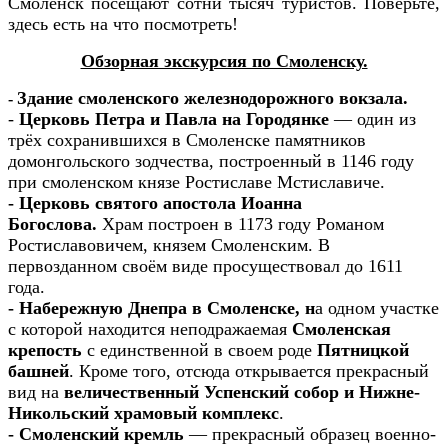
Смоленск посещают сотни тысяч туристов. Поверьте,
здесь есть на что посмотреть!
Обзорная экскурсия по Смоленску.
Здание смоленского железнодорожного вокзала.
-
-
Церковь Петра и Павла на Городянке
— один из
трёх сохранившихся в Смоленске памятников
домонгольского зодчества, построенный в 1146 году
при смоленском князе Ростиславе Мстиславиче.
- Церковь святого апостола Иоанна
Богослова.
Храм построен в 1173 году Романом
Ростиславовичем, князем Смоленским. В
первозданном своём виде просуществовал до 1611
года.
- Набережную Днепра в Смоленске, н
а одном участке
с которой находится неподражаемая
Смоленская
крепость
с единственной в своем роде
Пятницкой
башней
. Кроме того, отсюда открывается прекрасный
вид на
величественный Успенский собор и Нижне-
Никольский храмовый комплекс
.
- Смоленский кремль
— прекрасный образец военно-