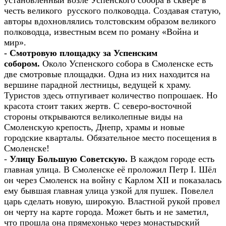
честь великого русского полководца. Создавая статую,
авторы вдохновлялись толстовским образом великого
полководца, известным всем по роману «Война и
мир».
- Смотровую площадку за Успенским
собором.
Около Успенского собора в Смоленске есть
две смотровые площадки. Одна из них находится на
вершине парадной лестницы, ведущей к храму.
Туристов здесь отпугивает количество попрошаек. Но
красота стоит таких жертв. С северо-восточной
стороны открываются великолепные виды на
Смоленскую крепость, Днепр, храмы и новые
городские кварталы. Обязательное место посещения в
Смоленске!
-
Улицу Большую Советскую.
В каждом городе есть
главная улица. В Смоленске её проложил Петр I. Шёл
он через Смоленск на войну с Карлом XII и показалась
ему бывшая главная улица узкой для пушек. Повелел
царь сделать новую, широкую. Властной рукой провел
он черту на карте города. Может быть и не заметил,
что прошла она прямехонько через монастырский