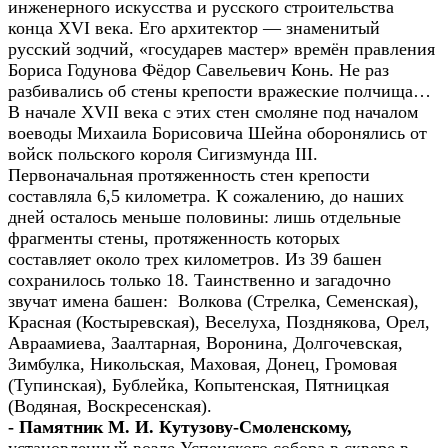
инженерного искусства и русского строительства
конца XVI века. Его архитектор — знаменитый
русский зодчий, «государев мастер» времён правления
Бориса Годунова Фёдор Савельевич Конь. Не раз
разбивались об стены крепости вражеские полчища…
В начале XVII века с этих стен смоляне под началом
воеводы Михаила Борисовича Шейна оборонялись от
войск польского короля Сигизмунда III.
Первоначальная протяженность стен крепости
составляла 6,5 километра. К сожалению, до наших
дней осталось меньше половины: лишь отдельные
фрагменты стены, протяженность которых
составляет около трех километров. Из 39 башен
сохранилось только 18. Таинственно и загадочно
звучат имена башен: Волкова (Стрелка, Семенская),
Красная (Костыревская), Веселуха, Позднякова, Орел,
Авраамиева, Заалтарная, Воронина, Долгочевская,
Зимбулка, Никольская, Маховая, Донец, Громовая
(Тупинская), Бублейка, Копытенская, Пятницкая
(Водяная, Воскресенская).
- Памятник М. И. Кутузову-Смоленскому,
установленный возле Успенского собора в сквере в