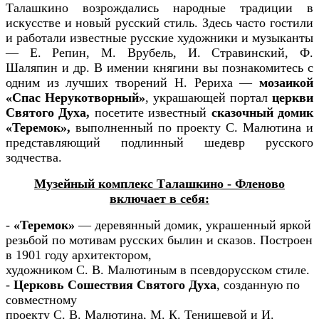
Талашкино возрождались народные традиции в
искусстве и новый русский стиль. Здесь часто гостили
и работали известные русские художники и музыканты
— Е. Репин, М. Врубель, И. Стравинский, Ф.
Шаляпин и др. В имении княгини вы познакомитесь с
одним из лучших творений Н. Рериха —
мозаикой
«Спас Нерукотворный»
, украшающей портал
церкви
Святого Духа,
посетите известный
сказочный домик
«Теремок»,
выполненный по проекту С. Малютина и
представляющий подлинный шедевр русского
зодчества.
Музейный комплекс Талашкино - Фленово
включает в себя:
-
«Теремок»
— деревянный домик, украшенный яркой
резьбой по мотивам русских былин и сказов. Построен
в 1901 году архитектором,
художником С. В. Малютиным в псевдорусском стиле.
-
Церковь Сошествия Святого Духа
, созданную по
совместному
проекту С. В. Малютина, М. К. Тенишевой и И.