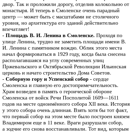
двор. Так и проложили дорогу, отделив колокольню от
монастыря. И теперь в Смоленске очень парадный
центр — может быть с масштабами не столичного
уровня, но архитектура его зданий действительно
впечатляет!
- Площадь В. И. Ленина в Смоленске.
Проходя по
улице Ленина, трудно не заметить площади имени В.
И. Ленина с памятником вождю. Облик этого места
начал формироваться в 1929 году, когда была снесена
располагавшаяся на углу современных улиц
Пржевальского и Октябрьской Революции Ильинская
церковь и начато строительство Дома Советов.
- Соборную гору и Успенский собор -
сердце
Смоленска и главную его достопримечательность.
Храм возведен в память о героической обороне
Смоленска от войск Речи Посполитой 1609—1611
годов на месте одноимённого собора XII века. История
у этого собора очень длинная. Взять хотя бы тот факт,
что первый собор на этом месте было построен князем
Владимиром еще в 11 веке. Враги разрушали собор,
а зодчие его снова восстанавливали. Тот вид, которым