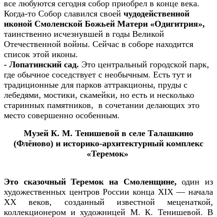
все любуются сегодня собор приобрел в конце века.
Когда-то Собор славился своей
чудодейственной
иконой Смоленской Божьей Матери «Одигитрия»,
таинственно исчезнувшей в годы Великой
Отечественной войны. Сейчас в соборе находится
список этой иконы.
- Лопатинский сад.
Это центральный городской парк,
где обычное соседствует с необычным. Есть тут и
традиционные для парков аттракционы, пруды с
лебедями, мостики, скамейки, но есть и несколько
старинных памятников, в сочетании делающих это
место совершенно особенным.
Музей К. М. Тенишевой в селе Талашкино
(Флёново)
и историко-архитектурный комплекс
«Теремок»
Это сказочный Теремок на Смоленщине,
один из
художественных центров России конца XIX — начала
XX веков, созданный известной меценаткой,
коллекционером и художницей М. К. Тенишевой. В