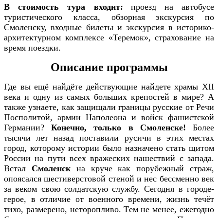
В стоимость тура входит:
проезд на автобусе
туристического класса, обзорная экскурсия по
Смоленску, входные билеты и экскурсия в историко-
архитектурном комплексе «Теремок», страхование на
время поездки.
Описание программы
Где вы ещё найдёте действующие найдете храмы XII
века и одну из самых больших крепостей в мире? А
также узнаете, как защищали границы русские от Речи
Посполитой, армии Наполеона и войск фашистской
Германии?
Конечно, только в Смоленске!
Более
тысячи лет назад поставили русичи в этих местах
город, которому истории было назначено стать щитом
России на пути всех вражеских нашествий с запада.
Встал
Смоленск
на круче как порубежный страж,
опоясался шестиверстовой стеной и нес бессменно век
за веком свою солдатскую службу. Сегодня в городе-
герое, в отличие от военного времени, жизнь течёт
тихо, размерено, неторопливо. Тем не менее, ежегодно