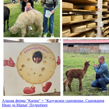
Альпак ферма "Капри" + "Калужское сыроморье. Сыроварня
Иван да Марья"
Подробнее