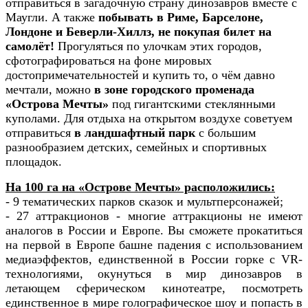
отправиться в загадочную страну динозавров вместе с
Маугли. А также
побывать в Риме, Барселоне,
Лондоне и Беверли-Хиллз, не покупая билет на
самолёт!
Прогуляться по улочкам этих городов,
сфотографироваться на фоне мировых
достопримечательностей и купить то, о чём давно
мечтали, можно
в зоне городского променада
«Острова Мечты»
под гигантскими стеклянными
куполами. Для отдыха на открытом воздухе советуем
отправиться
в ландшафтный парк
с большим
разнообразием детских, семейных и спортивных
площадок.
На 100 га на «Острове Мечты» расположились:
- 9 тематических парков сказок и мультперсонажей;
- 27 аттракционов - многие аттракционы не имеют
аналогов в России и Европе. Вы сможете прокатиться
на первой в Европе башне падения с использованием
медиаэффектов, единственной в России горке с VR-
технологиями, окунуться в мир динозавров в
летающем сферическом кинотеатре, посмотреть
единственное в мире голографическое шоу и попасть в