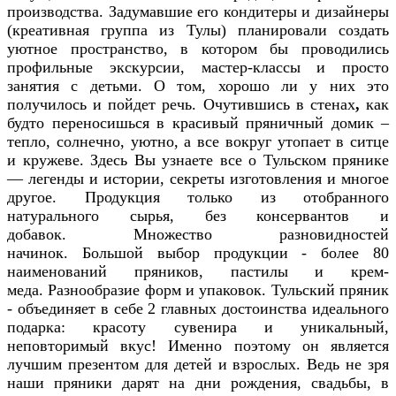
производства. Задумавшие его кондитеры и дизайнеры
(креативная группа из Тулы) планировали создать
уютное пространство, в котором бы проводились
профильные экскурсии, мастер-классы и просто
занятия с детьми. О том, хорошо ли у них это
получилось и пойдет речь. Очутившись в стенах
,
как
будто переносишься в красивый пряничный домик –
тепло, солнечно, уютно, а все вокруг утопает в ситце
и кружеве. Здесь Вы узнаете все о Тульском прянике
— легенды и истории, секреты изготовления и многое
другое.
Продукция только из отобранного
натурального сырья, без консервантов и
добавок. Множество разновидностей
начинок. Большой выбор продукции - более 80
наименований пряников, пастилы и крем-
меда. Разнообразие форм и упаковок. Тульский пряник
- объединяет в себе 2 главных достоинства идеального
подарка: красоту сувенира и уникальный,
неповторимый вкус! Именно поэтому он является
лучшим презентом для детей и взрослых. Ведь не зря
наши пряники дарят на дни рождения, свадьбы, в