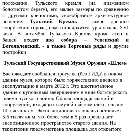
положение Тульского кремля (на низменном
болотистом берегу), его малые размеры по сравнению
с другими крепостями, своеобразное архитектурное
решение.
Тульский Кремль -
самое древнее
сооружение города, памятник архитектуры начала XVI
века. В ансамбль Тульского Кремля кроме стен и
башен входят
два собора – Успенский и
Богоявленский, - а также Торговые ряды
и другие
постройки.
Тульский Государственный Музея Оружия «Шлем»
Вас ожидает свободная прогулка (без ГИДа) в новом
здании музея, которое было торжественно введено в
эксплуатацию в марте 2012 г. Это шестиэтажное
здание с купольным завершением в виде богатырского
шлема русского воина. Общая площадь зданий и
сооружений, входящих в музейный комплекс, свыше
14 тысяч кв.м. Экспозиционная площадь составляет
5,6 тысяч кв.м, что более чем в 5 раз превышает
экспозиционное пространство старого здания. На
территории предусмотрена площадка для открытого