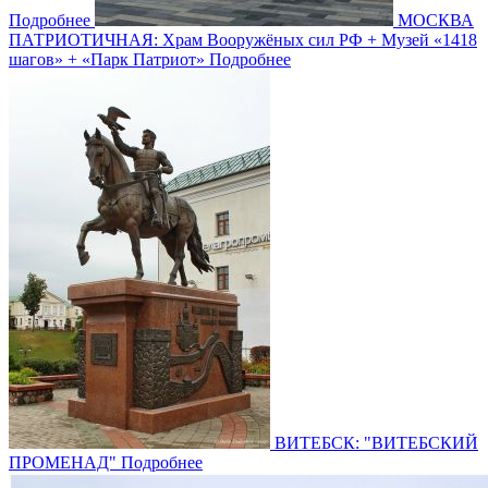
Подробнее
МОСКВА
ПАТРИОТИЧНАЯ: Храм Вооружёных сил РФ + Музей «1418
шагов» + «Парк Патриот»
Подробнее
ВИТЕБСК: "ВИТЕБСКИЙ
ПРОМЕНАД"
Подробнее