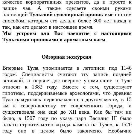
качестве корпоративных презентов, да и просто к
чашке чая.
А также сделаете своими руками
настоящий
Тульский сувенирный пряник
именно тем
способом, которым его делали более 300 лет назад и
так, как его делают в настоящее время.
Мы устроим для Вас чаепитие с настоящими
Тульскими пряниками и ароматным чаем
.
Обзорная экскурсия
Впервые
Тула
упоминается в летописи под 1146
годом. Специалисты считают эту запись поздней
вставкой, а первое достоверное упоминание о Туле
относят к 1382 году. Вместе с тем, существуют
гипотезы, поддерживаемые археологами, что древняя
Тула находилась первоначально в другом месте, в 15
км к северо-востоку от современного города, и
существовала она ещё до XII века. Как бы там ни
было, в 1507 году по указу царя Василия III было
начато строительство «града камена на Туле», к 1520
году оно в целом было закончено. Необычно