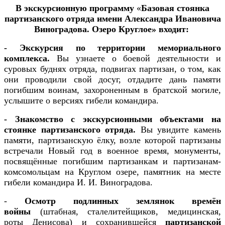
В экскурсионную программу
«
Базовая стоянка
партизанского отряда имени Александра Ивановича
Виноградова. Озеро Круглое» входит:
- Экскурсия по территории мемориального
комплекса.
Вы узнаете о боевой деятельности и
суровых буднях отряда, подвигах партизан, о том, как
они проводили свой досуг, отдадите дань памяти
погибшим воинам, захороненным в братской могиле,
услышите о версиях гибели командира.
- Знакомство с экскурсионными объектами на
стоянке партизанского отряда.
Вы
увидите камень
памяти, партизанскую ёлку, возле которой партизаны
встречали Новый год в военное время, монументы,
посвящённые погибшим партизанкам и партизанам-
комсомольцам на Круглом озере, памятник на месте
гибели командира И. И. Виноградова.
-
Осмотр подлинных землянок времён
войны
(штабная, сталелитейщиков, медицинская,
роты Денисова) и сохранившейся
партизанской