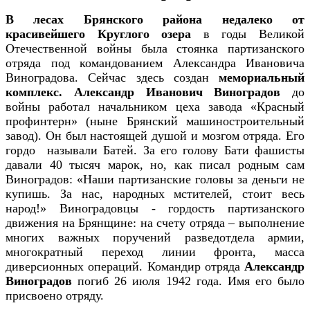
В лесах Брянского района недалеко от
красивейшего Круглого озера
в годы Великой
Отечественной войны была стоянка партизанского
отряда под командованием Александра Ивановича
Виноградова. Сейчас здесь создан
мемориальный
комплекс.
Александр Иванович Виноградов
до
войны работал начальником цеха завода «Красный
профинтерн» (ныне Брянский машиностроительный
завод). Он был настоящей душой и мозгом отряда. Его
гордо называли Батей. За его голову Бати фашисты
давали 40 тысяч марок, но, как писал родным сам
Виноградов: «Наши партизанские головы за деньги не
купишь. За нас, народных мстителей, стоит весь
народ!» Виноградовцы - гордость партизанского
движения на Брянщине: на счету отряда – выполнение
многих важных поручений разведотдела армии,
многократный переход линии фронта, масса
диверсионных операций. Командир отряда
Александр
Виноградов
погиб 26 июля 1942 года. Имя его было
присвоено отряду.