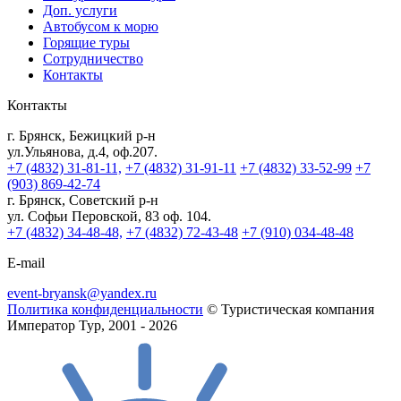
Доп. услуги
Автобусом к морю
Горящие туры
Сотрудничество
Контакты
Контакты
г. Брянск, Бежицкий р-н
ул.Ульянова, д.4, оф.207.
+7 (4832) 31-81-11,
+7 (4832) 31-91-11
+7 (4832) 33-52-99
+7
(903) 869-42-74
г. Брянск, Советский р-н
ул. Софьи Перовской, 83 оф. 104.
+7 (4832) 34-48-48,
+7 (4832) 72-43-48
+7 (910) 034-48-48
E-mail
event-bryansk@yandex.ru
Политика конфиденциальности
© Туристическая компания
Император Тур, 2001 - 2026