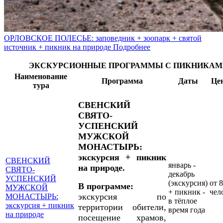
ОРЛОВСКОЕ ПОЛЕСЬЕ: заповедник + зоопарк + святой
источник + пикник на природе
Подробнее
ЭКСКУРСИОННЫЕ ПРОГРАММЫ С ПИКНИКАМ
Наименование
Программа
Даты
Цен
тура
СВЕНСКИЙ
СВЯТО-
УСПЕНСКИЙ
МУЖСКОЙ
МОНАСТЫРЬ:
экскурсия + пикник
СВЕНСКИЙ
январь -
на природе.
СВЯТО-
декабрь
УСПЕНСКИЙ
(экскурсия)
от 8
В программе:
МУЖСКОЙ
+ пикник -
чел
экскурсия по
МОНАСТЫРЬ:
в тёплое
экскурсия + пикник
территории обители,
время года
на природе
посещение храмов,