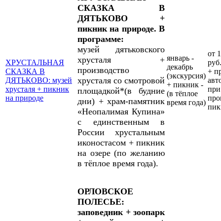
СКАЗКА В
ДЯТЬКОВО +
пикник на природе. В
программе:
музей дятьковского
от 
январь -
хрусталя +
ХРУСТАЛЬНАЯ
руб.
декабрь
производство
СКАЗКА В
+ п
(экскурсия)
хрусталя со смотровой
ДЯТЬКОВО: музей
авт
+ пикник -
хрусталя + пикник
при
площадкой*(в будние
(в тёплое
на природе
про
дни) + храм-памятник
время года)
пик
«Неопалимая Купина»
с единственным в
России хрустальным
иконостасом + пикник
на озере (по желанию
в тёплое время года).
ОРЛОВСКОЕ
ПОЛЕСЬЕ:
заповедник + зоопарк