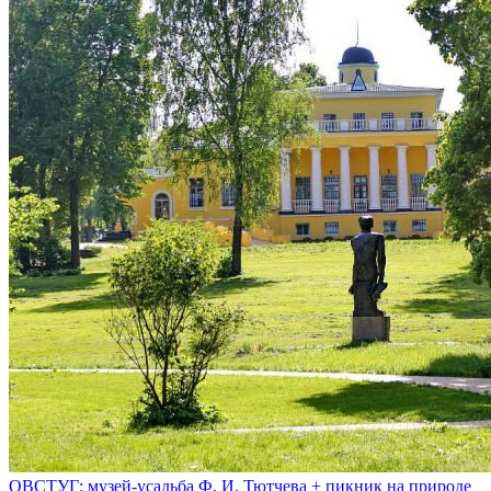
ОВСТУГ: музей-усадьба Ф. И. Тютчева + пикник на природе