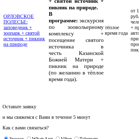
+ святой источник +
пикник на природе.
от 
В
ОРЛОВСКОЕ
руб.
программе:
экскурсия
ПОЛЕСЬЕ:
чел
по зоовольерному
заповедник +
тёплое
+ п
зоопарк + святой
комплексу +
время года
авт
источник + пикник
при
посещение святого
на природе
про
источника в
пик
честь Казанской
Божией Матери +
пикник на природе
(по желанию в тёплое
время года).
Оставьте заявку
и мы свяжемся с Вами в течение
5 минут
Как с вами связаться?
Звонок
WhatsApp
Viber
Telegram