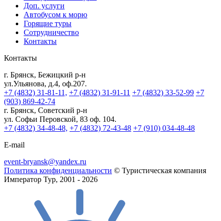
Доп. услуги
Автобусом к морю
Горящие туры
Сотрудничество
Контакты
Контакты
г. Брянск, Бежицкий р-н
ул.Ульянова, д.4, оф.207.
+7 (4832) 31-81-11,
+7 (4832) 31-91-11
+7 (4832) 33-52-99
+7
(903) 869-42-74
г. Брянск, Советский р-н
ул. Софьи Перовской, 83 оф. 104.
+7 (4832) 34-48-48,
+7 (4832) 72-43-48
+7 (910) 034-48-48
E-mail
event-bryansk@yandex.ru
Политика конфиденциальности
© Туристическая компания
Император Тур, 2001 - 2026