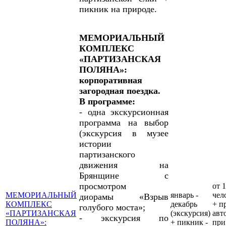
пикник на природе.
МЕМОРИАЛЬНЫЙ
КОМПЛЕКС
«ПАРТИЗАНСКАЯ
ПОЛЯНА»:
корпоративная
загородная поездка.
В программе:
- одна
экскурсионная
программа на выбор
(экскурсия в музее
истории
партизанского
движения на
Брянщине с
просмотром
от 1
МЕМОРИАЛЬНЫЙ
январь -
чел
диорамы «Взрыв
КОМПЛЕКС
декабрь
+ п
голубого моста»;
«ПАРТИЗАНСКАЯ
(экскурсия)
авт
- экскурсия по
ПОЛЯНА»:
+ пикник -
при