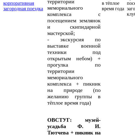
территории
корпоративная
в тёплое
пос
мемориального
загородная поездка
время года
заг
комплекса с
клу
посещением землянок
и скипидарной
мастерской;
- экскурсия по
выставке военной
техники под
открытым небом) +
прогулка по
территории
мемориального
комплекса + пикник
на природе (по
желанию группы в
тёплое время года)
ОВСТУГ: музей-
усадьба Ф. И.
Тютчева + пикник на