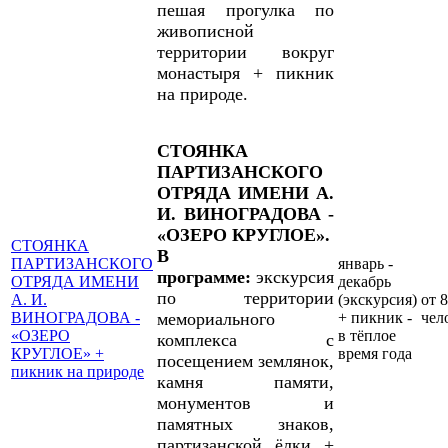
пешая прогулка по
живописной
территории вокруг
монастыря + пикник
на природе.
СТОЯНКА
ПАРТИЗАНСКОГО
ОТРЯДА ИМЕНИ А.
И. ВИНОГРАДОВА -
«ОЗЕРО КРУГЛОЕ».
СТОЯНКА
В
ПАРТИЗАНСКОГО
январь -
программе:
экскурсия
ОТРЯДА ИМЕНИ
декабрь
по территории
А. И.
(экскурсия)
от 8
ВИНОГРАДОВА -
мемориального
+ пикник -
чел
«ОЗЕРО
в тёплое
комплекса с
КРУГЛОЕ» +
время года
посещением землянок,
пикник на природе
камня памяти,
монументов и
памятных знаков,
партизанской ёлки +