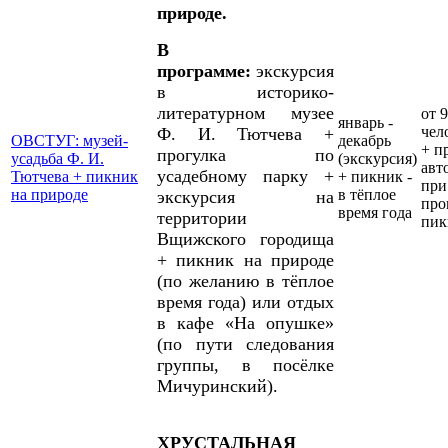
природе.
В
программе:
экскурсия
в историко-
литературном музее
от 9
январь -
чел
Ф. И. Тютчева +
ОВСТУГ: музей-
декабрь
+ п
прогулка по
усадьба Ф. И.
(экскурсия)
авт
усадебному парку +
Тютчева + пикник
+ пикник -
при
на природе
в тёплое
экскурсия на
про
время года
территории
пик
Вщижского городища
+ пикник на природе
(по желанию в тёплое
время года) или отдых
в кафе «На опушке»
(по пути следования
группы, в посёлке
Мичуринский).
ХРУСТАЛЬНАЯ