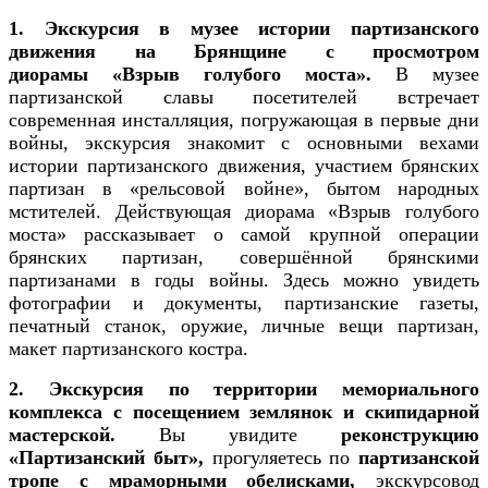
1. Экскурсия в музее истории партизанского
движения на Брянщине с просмотром
диорамы
«Взрыв голубого моста».
В музее
партизанской славы посетителей встречает
современная инсталляция, погружающая в первые дни
войны, экскурсия знакомит с основными вехами
истории партизанского движения, участием брянских
партизан в «рельсовой войне», бытом народных
мстителей. Действующая диорама «Взрыв голубого
моста» рассказывает о самой крупной операции
брянских партизан, совершённой брянскими
партизанами в годы войны. Здесь можно увидеть
фотографии и документы, партизанские газеты,
печатный станок, оружие, личные вещи партизан,
макет партизанского костра.
2. Экскурсия по территории мемориального
комплекса с посещением землянок и скипидарной
мастерской.
Вы увидите
р
еконструкцию
«Партизанский быт»,
прогуляетесь по
партизанской
тропе с мраморными обелисками,
экскурсовод