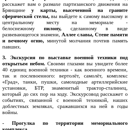
расскажет вам о размахе партизанского движения на
Брянщине
у карты, высеченной на граните
сферической стелы,
вы выйдете к самому высокому и
центральному месту на мемориале -
белоснежному
пилону,
сделанному в виде
развевающегося знамени,
Аллее славы, Стене памяти
и вечному огню,
минутой молчания почтив память
павших.
3. Э
кскурсия по выставке военной техники под
открытым небом.
Своими глазами вы увидите более
40 единиц военной техники - как военного времени,
так и послевоенного: вертолёт, самолёт, комплекс
«Град», танки, пушки, самоходные артиллерийские
установки, БТР, знаменитый трактор-сталинец,
который до сих пор на ходу. Экскурсовод расскажет о
событиях, связанной с военной техникой, наших
доблестных земляках, сражавшихся на ней в годы
войны.
- Прогулка по территории мемориального
комплекса.