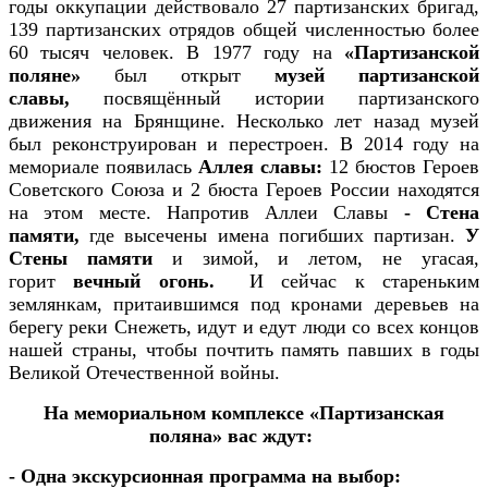
годы оккупации действовало 27 партизанских бригад,
139 партизанских отрядов общей численностью более
60 тысяч человек. В 1977 году на
«Партизанской
поляне»
был открыт
музей партизанской
славы,
посвящённый истории партизанского
движения на Брянщине. Несколько лет назад музей
был реконструирован и перестроен. В 2014 году на
мемориале появилась
Аллея славы:
12 бюстов Героев
Советского Союза и 2 бюста Героев России находятся
на этом месте.
Напротив Аллеи Славы
- Стена
памяти,
где высечены имена погибших партизан.
У
Стены памяти
и зимой, и летом, не угасая,
горит
вечный огонь.
И сейчас к стареньким
землянкам, притаившимся под кронами деревьев на
берегу реки Снежеть, идут и едут люди со всех концов
нашей страны, чтобы почтить память павших в годы
Великой Отечественной войны.
На мемориальном комплексе «Партизанская
поляна» вас ждут:
- Одна экскурсионная программа на выбор: