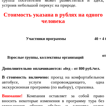
группа посетителей может разместиться и здесь,
устроив небольшой перекус на природе.
Стоимость указана в рублях на одного
человека
Участники программы
40 + 4
от
Взрослые группы, коллективы организаций
Дополнительно оплачиваются:
бед
– от 800 руб./чел.
о
В стоимость включено:
проезд на комфортабельном
автобусе, услуги сопровождающего, одна
экскурсионная программа (по выбору), страховка.
Внимание!
Компания оставляет за собой право
вносить некоторые изменения в программу тура без
уменьшения общего объёма и качества услуг.