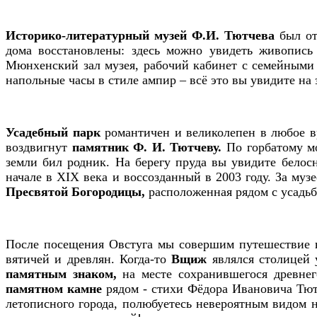
Историко-литературный музей Ф.И. Тютчева
был от
дома восстановлены: здесь можно увидеть живопись 
Мюнхенский зал музея, рабочий кабинет с семейными 
напольные часы в стиле ампир – всё это вы увидите на
Усадебный парк
романтичен и великолепен в любое в
воздвигнут
памятник Ф. И. Тютчеву.
По горбатому м
земли бил родник. На берегу пруда вы увидите белос
начале в XIX века и воссозданный в 2003 году. За му
Пресвятой Богородицы,
расположенная рядом с усадь
После посещения Овстуга мы совершим путешествие 
вятичей и древлян. Когда-то
Вщиж
являлся столицей у
памятным знаком,
на месте сохранившегося древне
памятном камне
рядом - стихи Фёдора Ивановича Тют
летописного города, полюбуетесь невероятным видом на