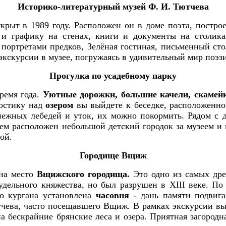
Историко-литературный музей Ф. И. Тютчева
крыт в 1989 году. Расположен он в доме поэта, постро
и графику на стенах, книги и документы на столика
портретами предков, Зелёная гостиная, письменный ст
 экскурсии в музее, погружаясь в удивительный мир поэз
Прогулка по усадебному парку
ремя года.
Уютные дорожки, большие качели, скамей
остику над
озером
вы выйдете к беседке, расположенной
нежных лебедей и уток, их можно покормить. Рядом с 
зеем расположен небольшой детский городок за музеем 
бой.
Городище Вщиж
на место
Вщижского городища.
Это одно из самых дре
дельного княжества, но был разрушен в XIII веке. По 
го кургана установлена
часовня
- дань памяти подвига
чева, часто посещавшего Вщиж. В рамках экскурсии вы 
 бескрайние брянские леса и озера. Приятная загородн