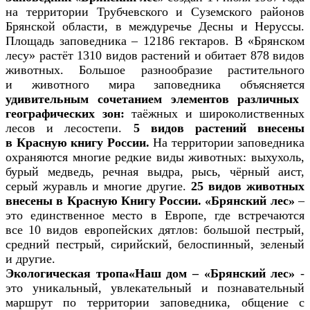
на территории Трубчевского и Суземского районов
Брянской области, в междуречье Десны и Неруссы.
Площадь заповедника – 12186 гектаров. В «Брянском
лесу» растёт 1310 видов растений и обитает 878 видов
животных. Большое разнообразие растительного
и животного мира заповедника объясняется
удивительным сочетанием элементов различных
географических зон:
таёжных и широколиственных
лесов и лесостепи.
5 видов растений внесены
в
Красную книгу России.
На территории заповедника
охраняются многие редкие виды животных: выхухоль,
бурый медведь, речная выдра, рысь, чёрный аист,
серый журавль и многие другие.
25 видов животных
внесены
в Красную Книгу России.
«Брянский лес»
–
это единственное место в Европе, где встречаются
все 10 видов европейских дятлов: большой пестрый,
средний пестрый, сирийский, белоспинный, зеленый
и другие.
Экологическая тропа«Наш дом – «Брянский лес»
-
это уникальный, увлекательный и познавательный
маршрут по территории заповедника, общение с