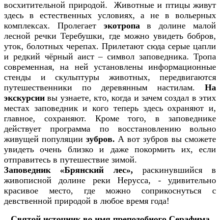
восхитительной природой. Животные и птицы живут
здесь в естественных условиях, а не в вольерных
комплексах. Пролегает
экотропа
в долине малой
лесной речки Теребушки, где можно увидеть бобров,
уток, болотных черепах. Прилетают сюда серые цапли
и редкий чёрный аист – символ заповедника. Тропа
современная, на ней установлены информационные
стенды и скульптуры животных, передвигаются
путешественники по деревянным настилам.
На
экскурсии
вы узнаете, кто, когда и зачем создал в этих
местах заповедник и кого теперь здесь охраняют и,
главное, сохраняют. Кроме того, в заповеднике
действует программа по восстановлению вольно
живущей популяции
зубров.
А вот зубров вы сможете
увидеть очень близко и даже покормить их, если
отправитесь в путешествие зимой.
Заповедник «Брянский лес»,
раскинувшийся в
живописной
долине реки Нерусса, - удивительно
красивое место, где можно соприкоснуться с
девственной природой в любое время года!
Святой источник во имя преподобного Серафима