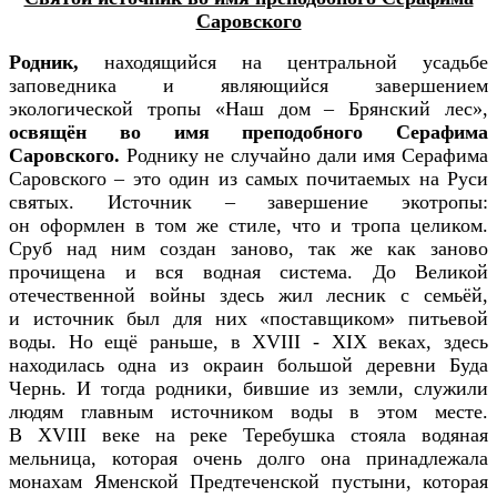
Саровского
Родник,
находящийся на центральной усадьбе
заповедника и являющийся завершением
экологической тропы «Наш дом – Брянский лес»,
освящён во имя преподобного Серафима
Саровского.
Роднику не случайно дали имя Серафима
Саровского – это один из самых почитаемых на Руси
святых. Источник – завершение экотропы:
он оформлен в том же стиле, что и тропа целиком.
Сруб над ним создан заново, так же как заново
прочищена и вся водная система. До Великой
отечественной войны здесь жил лесник с семьёй,
и источник был для них «поставщиком» питьевой
воды. Но ещё раньше, в ХVIII - ХIХ веках, здесь
находилась одна из окраин большой деревни Буда
Чернь. И тогда родники, бившие из земли, служили
людям главным источником воды в этом месте.
В ХVIII веке на реке Теребушка стояла водяная
мельница, которая очень долго она принадлежала
монахам Яменской Предтеченской пустыни, которая