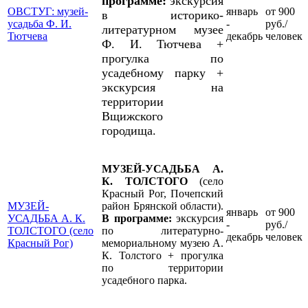
программе:
экскурсия
ОВСТУГ: музей-
январь
от 900
в историко-
усадьба Ф. И.
-
руб./
литературном музее
Тютчева
декабрь
человек
Ф. И. Тютчева +
прогулка по
усадебному парку +
экскурсия на
территории
Вщижского
городища.
МУЗЕЙ-УСАДЬБА А.
К. ТОЛСТОГО
(село
Красный Рог,
Почепский
МУЗЕЙ-
район Брянской области).
январь
от 900
УСАДЬБА А. К.
В программе:
экскурсия
-
руб./
ТОЛСТОГО (село
по литературно-
декабрь
человек
Красный Рог)
мемориальному музею А.
К. Толстого + прогулка
по территории
усадебного парка.