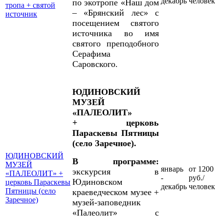
декабрь
человек
по экотропе «Наш дом
тропа + святой
– «Брянский лес» с
источник
посещением святого
источника во имя
святого преподобного
Серафима
Саровского.
ЮДИНОВСКИЙ
МУЗЕЙ
«ПАЛЕОЛИТ»
+ церковь
Параскевы Пятницы
(село Заречное).
ЮДИНОВСКИЙ
В программе:
МУЗЕЙ
январь
от 1200
экскурсия в
«ПАЛЕОЛИТ» +
-
руб./
Юдиновском
церковь Параскевы
декабрь
человек
Пятницы (село
краеведческом музее +
Заречное)
музей-заповедник
«Палеолит» с