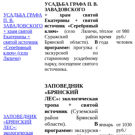
УСАДЬБА ГРАФА П. В.
ЗАВАДОВСКОГО
УСАДЬБА ГРАФА
+ храм святой
П. В.
Екатерины + святой
ЗАВАДОВСКОГО
источник «Серебряный
+ храм святой
ключ»
(село Ляличи,
тёплое
от 980
Екатерины +
Суражский район
время
руб./
святой источник
Брянской области).
В
года
человек
«Серебряный
программе:
прогулка с
ключ» (село
экскурсией по
Ляличи)
старинному усадебному
парку, посещение святого
источника.
ЗАПОВЕДНИК
«БРЯНСКИЙ
ЛЕС»: экологическая
тропа + святой
источник
(Суземский
ЗАПОВЕДНИК
район Брянской
«БРЯНСКИЙ
области).
В
январь
от 1030
ЛЕС»:
программе:
экскурсия
-
руб./
экологическая