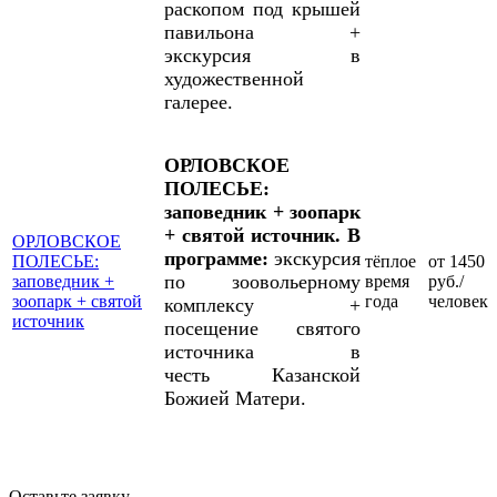
раскопом под крышей
павильона +
экскурсия в
художественной
галерее.
ОРЛОВСКОЕ
ПОЛЕСЬЕ:
заповедник + зоопарк
+ святой источник. В
ОРЛОВСКОЕ
программе:
экскурсия
ПОЛЕСЬЕ:
тёплое
от 1450
по зоовольерному
заповедник +
время
руб./
зоопарк + святой
года
человек
комплексу +
источник
посещение святого
источника в
честь Казанской
Божией Матери.
Оставьте заявку