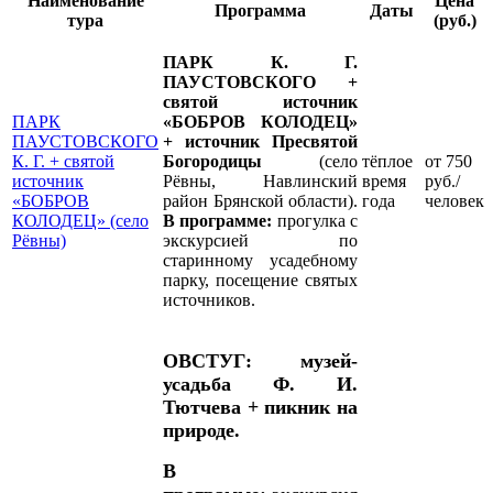
Наименование
Цена
Программа
Даты
тура
(руб.)
ПАРК К. Г.
ПАУСТОВСКОГО +
святой источник
ПАРК
«БОБРОВ КОЛОДЕЦ»
ПАУСТОВСКОГО
+ источник Пресвятой
К. Г. + святой
Богородицы
(село
тёплое
от 750
источник
Рёвны, Навлинский
время
руб./
«БОБРОВ
район Брянской области).
года
человек
КОЛОДЕЦ» (село
В программе:
прогулка с
Рёвны)
экскурсией по
старинному усадебному
парку, посещение святых
источников.
ОВСТУГ: музей-
усадьба Ф. И.
Тютчева + пикник на
природе.
В