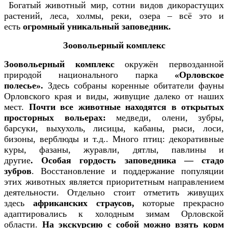
Богатый животный мир, сотни видов дикорастущих
растений, леса, холмы, реки, озера – всё это и
есть
огромный уникальный заповедник.
Зоовольерный комплекс
Зоовольерный комплекс
окружён первозданной
природой национального парка
«Орловское
полесье».
Здесь собраны коренные обитатели фауны
Орловского края и виды, живущие далеко от наших
мест.
Почти все животные находятся в открытых
просторных вольерах:
медведи, олени, зубры,
барсуки, выхухоль, лисицы, кабаны, рыси, лоси,
бизоны, верблюды и т.д.. Много птиц: декоративные
куры, фазаны, журавли, дятлы, павлины и
другие
.
Особая гордость заповедника — стадо
зубров
. Восстановление и поддержание популяции
этих животных является приоритетным направлением
деятельности. Отдельно стоит отметить живущих
здесь
африканских страусов,
которые прекрасно
адаптировались к холодным зимам Орловской
области.
На экскурсию с собой можно взять корм