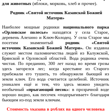
для животных
(яблоки, морковь, хлеб и прочее).
Родник «Святой источник Казанской Божией
Матери»
Наиболее мощные родники
национального парка
«Орловское полесье»
находятся у села Старое,
деревень Алехино и Ключ-Колодец. У села Старое мы
посетим знаменитый
родник «Святой
источник
Казанской Божией Матери».
Он издавна
служит местом паломничества людей из Калужской,
Брянской и Орловской областей. Вода родника очень
чистая. По преданию, 300 лет назад во время грозы
здесь загорелся лес; когда крестьяне из Старого
прибежали его тушить, то обнаружили бьющий из
земли ключ. Его вода считается целебной. Источник
уникален ещё и тем, что здесь можно увидеть
необычный
«прыгающий песок»
: в прозрачной воде
хорошо видно, как песочек «подпрыгивает» благодаря
бьющим из-под земли ключам.
Стоимость указана в рублях на одного человека