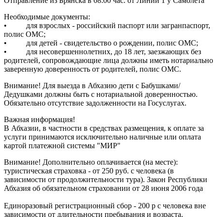
Отправление из Брянска в 08:00 час. от Линии 1 у Самолета
Необходимые документы:
• для взрослых - российский паспорт или загранпаспорт,
полис ОМС;
• для детей - свидетельство о рождении, полис ОМС;
• для несовершеннолетних, до 18 лет, заезжающих без
родителей, сопровождающие лица должны иметь нотариально
заверенную доверенность от родителей, полис ОМС.
Внимание!
Для выезда в Абхазию дети с Бабушками/
Дедушками должны быть с нотариальной доверенностью.
Обязательно отсутствие задолженности на Госуслугах.
Важная информация!
В Абхазии, в частности в средствах размещения, к оплате за
услуги принимаются исключительно наличные или оплата
картой платежной системы "МИР"
Внимание! Дополнительно оплачивается (на месте):
туристическая страховка - от 250 руб. с человека (в
зависимости от продолжительности тура). Закон Республики
Абхазия об обязательном страховании от 28 июня 2006 года
Единоразовый регистрационный сбор - 200 р с человека вне
зависимости от длительности пребывания и возраста.