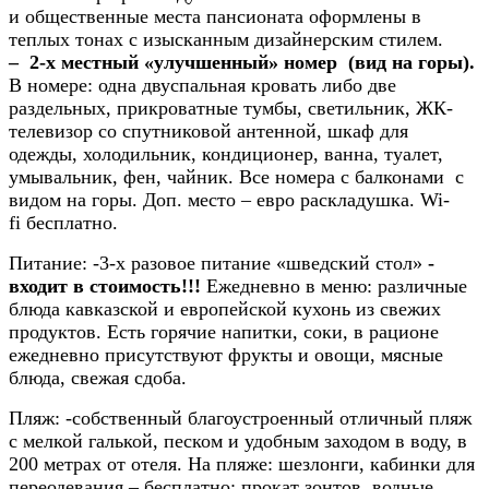
и общественные места пансионата оформлены в
теплых тонах с изысканным дизайнерским стилем.
–
2-х местный «улучшенный» номер (вид на горы).
В номере: одна двуспальная кровать либо две
раздельных, прикроватные тумбы, светильник, ЖК-
телевизор со спутниковой антенной, шкаф для
одежды, холодильник, кондиционер, ванна, туалет,
умывальник, фен, чайник. Все номера с балконами с
видом на горы. Доп. место – евро раскладушка. Wi-
fi бесплатно.
Питание:
-3-х разовое питание «шведский стол»
-
входит в стоимость!!!
Ежедневно в меню: различные
блюда кавказской и европейской кухонь из свежих
продуктов. Есть горячие напитки, соки, в рационе
ежедневно присутствуют фрукты и овощи, мясные
блюда, свежая сдоба.
Пляж:
-собственный благоустроенный отличный пляж
с мелкой галькой, песком и удобным заходом в воду, в
200 метрах от отеля. На пляже: шезлонги, кабинки для
переодевания – бесплатно; прокат зонтов, водные