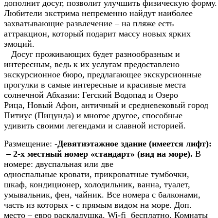
дополнит досуг, позволит улучшить физическую форму.
Любители экстрима непременно найдут наиболее
захватывающие развлечение – на пляже есть
аттракцион, который подарит массу новых ярких
эмоций.
Досуг проживающих будет разнообразным и
интересным, ведь к их услугам предоставлено
экскурсионное бюро, предлагающее экскурсионные
прогулки в самые интересные и красивые места
солнечной Абхазии: Гегский Водопад и Озеро
Рица, Новый Афон, античный и средневековый город
Питиус (Пицунда) и многое другое, способные
удивить своими легендами и славной историей.
Размещение:
-
Девятиэтажное здание (имеется лифт):
– 2-х местный номер «стандарт» (вид на море).
В
номере: двуспальная или две
односпальные кровати, прикроватные тумбочки,
шкаф, кондиционер, холодильник, ванна, туалет,
умывальник, фен, чайник. Все номера с балконами,
часть из которых - с прямым видом на море. Доп.
место – евро раскладушка. Wi-fi бесплатно. Комнаты