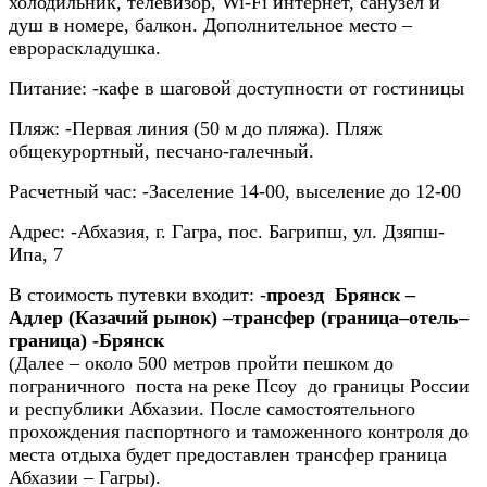
холодильник, телевизор, Wi-Fi интернет, санузел и
душ в номере, балкон. Дополнительное место –
еврораскладушка.
Питание:
-кафе в шаговой доступности от гостиницы
Пляж:
-Первая линия (50 м до пляжа). Пляж
общекурортный, песчано-галечный.
Расчетный час:
-Заселение 14-00, выселение до 12-00
Адрес:
-Абхазия, г. Гагра, пос. Багрипш, ул. Дзяпш-
Ипа, 7
В стоимость путевки входит:
-
проезд Брянск –
Адлер (Казачий рынок) –трансфер (граница–отель–
граница) -Брянск
(Далее – около 500 метров пройти пешком до
пограничного поста на реке Псоу до границы России
и республики Абхазии. После самостоятельного
прохождения паспортного и таможенного контроля до
места отдыха будет предоставлен трансфер граница
Абхазии – Гагры).