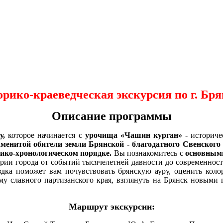
рико-краеведческая экскурсия по г. Бр
Описание программы
у,
которое начинается с
урочища «Чашин курган»
- историче
аменитой обители земли Брянской - благодатного Свенского
рико-хронологическом порядке.
Вы познакомитесь с
основным
ии города от событий тысячелетней давности до современности
дка поможет вам почувствовать брянскую ауру, оценить колор
му славного партизанского края, взглянуть на Брянск новыми 
Маршрут экскурсии: