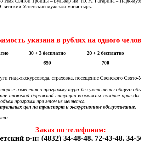
о Имя Святой Троицы – Бульвар им. Ю. А. Гагарина – Парк-музе
– Свенский Успенский мужской монастырь.
имость указана в рублях на одного чело
атно
30 + 3 бесплатно
20 + 2 бесплатно
650
700
слуги гида-экскурсовода, страховка, посещение Свенского Свято-
оторые изменения в программу тура без уменьшения общего объ
учае тяжелой дорожной ситуации возможны поздние приезды в
, объем программ при этом не меняется.
туальных цен на транспорт и экскурсионное обслуживание.
ото.
Заказ по телефонам:
етский р-н: (4832) 34-48-48, 72-43-48, 34-5