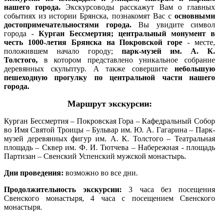
нашего города.
Экскурсоводы расскажут Вам о главных
событиях из истории Брянска, познакомят Вас с
основными
достопримечательностями города.
Вы увидите символ
города -
Курган Бессмертия;
центральный монумент в
честь 1000-летия Брянска на Покровской горе
- месте,
положившем начало городу;
парк-музей им. А. К.
Толстого,
в котором представлено уникальное собрание
деревянных скульптур. А также совершите
небольшую
пешеходную прогулку по центральной части нашего
города.
Маршрут экскурсии:
Курган Бессмертия – Покровская Гора – Кафедральный Собор
во Имя Святой Троицы – Бульвар им. Ю. А. Гагарина – Парк-
музей деревянных фигур им. А. К. Толстого – Театральная
площадь – Сквер им. Ф. И. Тютчева – Набережная - площадь
Партизан – Свенский Успенский мужской монастырь.
Дни проведения:
возможно во все дни.
Продолжительность экскурсии:
3 часа без посещения
Свенского монастыря, 4 часа с посещением Свенского
монастыря.