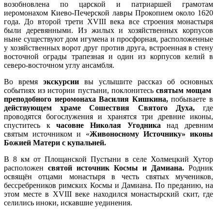
возобновлена по царской и патриаршей грамотам
иеромонахом Киево-Печерской лавры Прокопием около 1620
года. До второй трети ХVIII века все строения монастыря
были деревянными. Из жилых и хозяйственных корпусов
ныне существуют дом игумена и просфорная, расположенные
у хозяйственных ворот друг против друга, встроенная в стену
восточной ограды трапезная и один из корпусов келий в
северо-восточном углу ансамбля.
Во время
экскурсии
вы услышите рассказ об основных
событиях из истории пустыни, поклонитесь
святым мощам
преподобного иеромонаха Василия Кишкина,
побываете в
действующем храме Сошествия Святого Духа,
где
проводятся богослужения и хранятся три древние иконы,
спуститесь к
часовне Николая Угодника
над древним
святым источником и «
Живоносному Источнику» иконы
Божией Матери c купальней.
В
8 км от Площанской Пустыни в селе Холмецкий Хутор
расположен
святой источник Космы и Дамиана.
Родник
освящён отцами монастыря в честь святых мучеников,
бессребреников римских Космы и Дамиана. По преданию, на
этом месте в ХVIII веке находился монастырский скит, где
селились иноки, искавшие уединения.