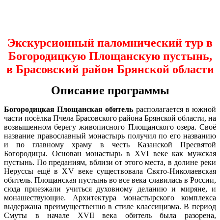
Экскурсионный паломнический тур в
Богородицкую Площанскую пустынь,
в Брасовский район Брянской области
Описание программы
Богородицкая Площанская обитель
располагается в
южной
части
посёлка Пчела Брасовского района Брянской области, на
возвышенном берегу живописного Площанского озера. Своё
название православный монастырь получил по его названию
и по главному храму в честь Казанской Пресвятой
Богородицы. Основан монастырь в ХVI веке как мужская
пустынь. По преданиям, вблизи от этого места, в долине реки
Неруссы ещё в XV веке существовала Свято-Николаевская
обитель. Площанская пустынь во все века славилась в России,
сюда приезжали учиться духовному деланию и миряне, и
монашествующие. Архитектура монастырского комплекса
выдержана преимущественно в стиле классицизма. В период
Смуты в начале ХVII века обитель была разорена,