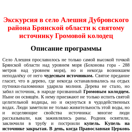
Экскурсия в село Алешня Дубровского
района Брянской области к святому
источнику Громовой колодец
Описание программы
Село Алешня прославилось не только самой высокой точкой
Брянской области над уровнем моря (Бохонова гора - 288
метров над уровнем моря), но и некогда возникшем
неподалёку от него
чудесным источником.
Святое предание
гласит, что в дерево, где некогда останавливались на отдых
путники-паломники ударила молния. Дерева не стало, но
забил источник, в народе прозванный
Громовым колодцем.
Ныне он освящён. К нему приезжают не только испить святой
целительной водицы, но и окунуться в чудодейственных
водах. Люди заметили не только живительность этой воды, но
и исцеляющие свойства источника: многие люди
рассказывали, как заживлялись раны.
Родник освятили,
заключили в трубу и построили
купель. К
упель на
источнике закрытая. В день, когда Православная Церковь