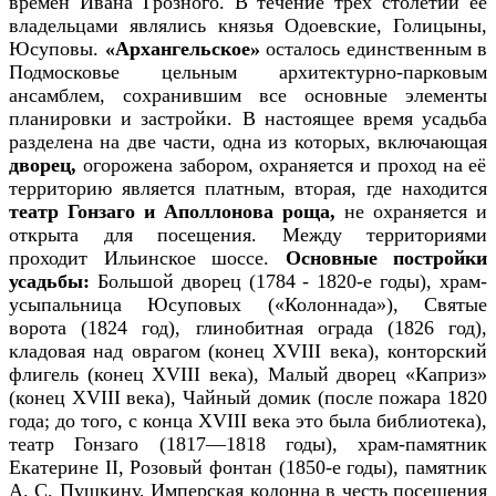
времён Ивана Грозного. В течение трёх столетий её
владельцами являлись князья Одоевские, Голицыны,
Юсуповы.
«Архангельское»
осталось единственным в
Подмосковье цельным архитектурно-парковым
ансамблем, сохранившим все основные элементы
планировки и застройки. В настоящее время усадьба
разделена на две части, одна из которых, включающая
дворец,
огорожена забором, охраняется и проход на её
территорию является платным, вторая, где находится
театр Гонзаго и Аполлонова роща,
не охраняется и
открыта для посещения. Между территориями
проходит Ильинское шоссе.
Основные постройки
усадьбы:
Большой дворец (1784 - 1820-е годы), храм-
усыпальница Юсуповых («Колоннада»), Святые
ворота (1824 год), глинобитная ограда (1826 год),
кладовая над оврагом (конец XVIII века), конторский
флигель (конец XVIII века), Малый дворец «Каприз»
(конец XVIII века), Чайный домик (после пожара 1820
года; до того, с конца XVIII века это была библиотека),
театр Гонзаго (1817—1818 годы), храм-памятник
Екатерине II, Розовый фонтан (1850-е годы), памятник
А. С. Пушкину, Имперская колонна в честь посещения