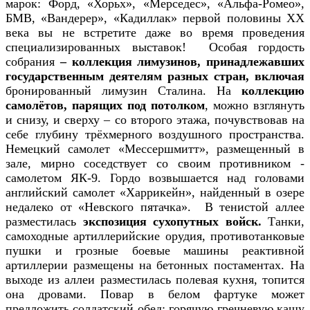
марок: Форд, «Хорьх», «Мерседес», «Альфа-Ромео»,
БМВ, «Вандерер», «Кадиллак» первой половины ХХ
века вы не встретите даже во время проведения
специализированных выставок! Особая гордость
собрания
– коллекция лимузинов, принадлежавших
государственным деятелям разных стран, включая
бронированный лимузин Сталина. На
коллекцию
самолётов, парящих под потолком
, можно взглянуть
и снизу, и сверху – со второго этажа, почувствовав на
себе глубину трёхмерного воздушного пространства.
Немецкий самолет «Мессершмитт», размещенный в
зале, мирно соседствует со своим противником -
самолетом ЯК-9. Гордо возвышается над головами
английский самолет «Харрикейн», найденный в озере
недалеко от «Невского пятачка». В тенистой аллее
разместилась
экспозиция сухопутных войск.
Танки,
самоходные артиллерийские орудия, противотанковые
пушки и грозные боевые машины реактивной
артиллерии размещены на бетонных постаментах. На
выходе из аллеи разместилась полевая кухня, топится
она дровами. Повар в белом фартуке может
предложить солдатский обед: горячую гречневую кашу