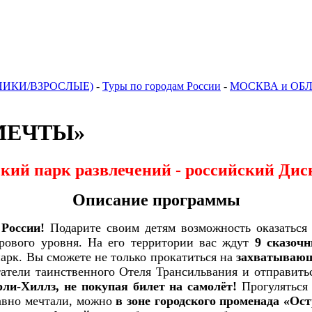
НИКИ/ВЗРОСЛЫЕ)
-
Туры по городам России
-
МОСКВА и ОБ
МЕЧТЫ»
ий парк развлечений - российский Дисн
Описание программы
России!
Подарите своим детям возможность оказаться 
ового уровня. На его территории вас ждут
9 сказоч
арк. Вы сможете не только прокатиться на
захватывающ
атели таинственного Отеля Трансильвания и отправить
ли-Хиллз, не покупая билет на самолёт!
Прогуляться 
давно мечтали, можно
в зоне городского променада «О