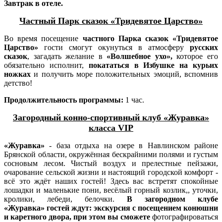
Завтрак в отеле.
Частный Парк сказок «Тридевятое Царство»
Во время посещение
частного Парка сказок «Тридевятое
Царство»
гости смогут окунуться в атмосферу
русских
сказок
, загадать желание в
«Волшебное ухо»,
которое его
обязательно исполнит,
покататься в
Избушке на курьих
ножках
и получить море положительных эмоций, вспомнив
детство!
Продолжительность программы:
1 час.
Загородный конно-спортивный клуб «Журавка»
класса
VIP
«Журавка»
- база отдыха на озере в Навлинском районе
Брянской области, окружённая бескрайними полями и густым
сосновым лесом. Чистый воздух и прелестные пейзажи,
очарование сельской жизни и настоящий городской комфорт -
всё это ждёт наших гостей! Здесь вас встретят
спокойные
лошадки и маленькие пони, весёлый горный козлик,, уточки,
кролики, лебеди, белочки.
В загородном клубе
«Журавка» гостей ждут: э
кскурсия с посещением конюшни
и каретного двора, при этом вы сможете
фотографироваться