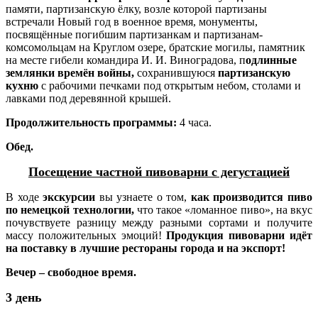
памяти, партизанскую ёлку, возле которой партизаны
встречали Новый год в военное время, монументы,
посвящённые погибшим партизанкам и партизанам-
комсомольцам на Круглом озере, братские могилы, памятник
на месте гибели командира И. И. Виноградова, п
одлинные
землянки времён войны,
сохранившуюся
партизанскую
кухню
с рабочими печками под открытым небом, столами и
лавками под деревянной крышей.
Продолжительность программы:
4 часа.
Обед.
Посещение частной пивоварни с дегустацией
В ходе
экскурсии
вы узнаете о том,
как производится пиво
по немецкой технологии,
что такое «ломанное пиво», на вкус
почувствуете разницу между разными сортами и получите
массу положительных эмоций!
Продукция пивоварни идёт
на поставку в лучшие рестораны города и на экспорт!
Вечер – свободное время.
3 день