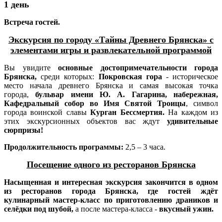
1 день
Встреча гостей.
Экскурсия по городу «Тайны Древнего Брянска» с
элементами игры и развлекательной программой
Вы увидите
основные достопримечательности города
Брянска,
среди которых:
Покровская гора
- историческое
место начала древнего Брянска и
самая высокая точка
города,
бульвар имени Ю. А. Гагарина, набережная,
Кафедральный собор во Имя Святой Троицы
, символ
города воинской славы
Курган Бессмертия.
На каждом из
этих экскурсионных объектов вас ждут
удивительные
сюрпризы!
Продолжительность программы:
2,5 – 3 часа.
Посещение одного из ресторанов Брянска
Насыщенная и интересная экскурсия закончится в одном
из ресторанов города Брянска, где гостей ждёт
кулинарный мастер-класс по приготовлению драников и
селёдки под шубой,
а после мастера-класса -
вкусный ужин.