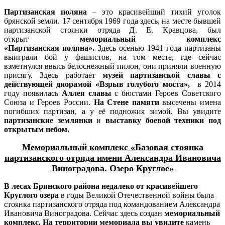
Партизанская поляна
– это красивейший тихий уголок
брянской земли.
17 сентября 1969 года здесь, на месте бывшей
партизанской стоянки отряда Д. Е. Кравцова, был
открыт
мемориальный комплекс
«Партизанская поляна».
Здесь осенью 1941 года партизаны
выиграли бой у фашистов, на том месте, где сейчас
взметнулся ввысь белоснежный пилон, они приняли военную
присягу. Здесь работает
музей партизанской славы с
д
ействующей диорамой «Взрыв голубого моста»,
в 2014
году появилась
Аллея славы
с бюстами Героев Советского
Союза и Героев России.
На
Стене памяти
высечены имена
погибших партизан, а у её подножия зимой. Вы увидите
партизанские землянки
и
выставку боевой техники под
открытым небом.
Мемориальный комплекс «Базовая стоянка
партизанского отряда имени Александра Ивановича
Виноградова. Озеро Круглое»
В лесах Брянского района недалеко от красивейшего
Круглого озера
в годы Великой Отечественной войны была
стоянка партизанского отряда под командованием Александра
Ивановича Виноградова. Сейчас здесь создан
мемориальный
комплекс.
На территории мемориала вы увидите
камень