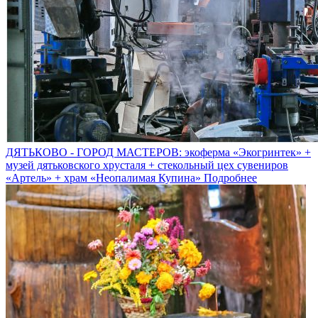
ДЯТЬКОВО - ГОРОД МАСТЕРОВ: экоферма «Экогринтек» +
музей дятьковского хрусталя + стекольный цех сувениров
«Артель» + храм «Неопалимая Купина»
Подробнее