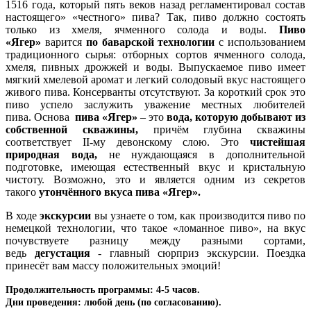
1516 года, который пять веков назад регламентировал состав
настоящего» «честного» пива? Так, пиво должно состоять
только из хмеля, ячменного солода и воды.
Пиво
«Ягер»
варится
по баварской технологии
с использованием
традиционного сырья: отборных сортов ячменного солода,
хмеля, пивных дрожжей и воды. Выпускаемое пиво имеет
мягкий хмелевой аромат и легкий солодовый вкус настоящего
живого пива. Консерванты отсутствуют. За короткий срок это
пиво успело заслужить уважение местных любителей
пива. Основа
пива «Ягер»
– это
вода, которую добывают из
собственной скважины,
причём глубина скважины
соответствует II-му девонскому слою. Это
чистейшая
природная вода,
не нуждающаяся в дополнительной
подготовке, имеющая естественный вкус и кристальную
чистоту. Возможно, это и является одним из секретов
такого
утончённого вкуса пива «Ягер».
В ходе
экскурсии
вы узнаете о том, как производится пиво по
немецкой технологии, что такое «ломанное пиво», на вкус
почувствуете разницу между разными сортами,
ведь
дегустация
- главный сюрприз экскурсии. Поездка
принесёт вам массу положительных эмоций!
Продолжительность программы: 4-5 часов.
Дни проведения: любой день (по согласованию).