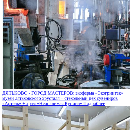
ДЯТЬКОВО - ГОРОД МАСТЕРОВ: экоферма «Экогринтек» +
музей дятьковского хрусталя + стекольный цех сувениров
«Артель» + храм «Неопалимая Купина»
Подробнее