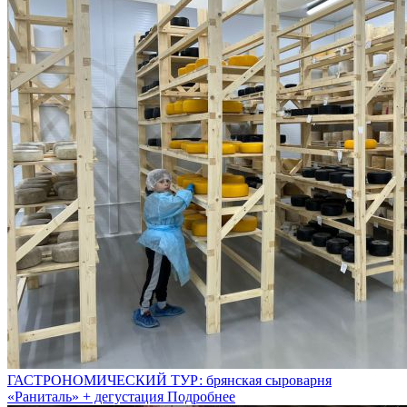
ГАСТРОНОМИЧЕСКИЙ ТУР: брянская сыроварня
«Раниталь» + дегустация
Подробнее