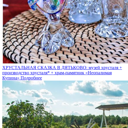
ХРУСТАЛЬНАЯ СКАЗКА В ДЯТЬКОВО: музей хрусталя +
производство хрусталя* + храм-памятник «Неопалимая
Купина»
Подробнее