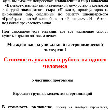
Здесь вы сможете попробовать
излюбленный сыр Наполеона
–
«Валенсе»,
насладиться невероятной нежностью и кремовой
текстурой
знаменитого сыра
«Лавчиз»,
продегустировать
фирменный сыр, созданный по рецепту
швейцарского
«Грюйера»
с ноткой волшебства от
«Раниталь»
… И всё это -
под бокал прекрасного вина!
При сыроварне есть
магазин,
где все желающие смогут
купить сыры по оптовым ценам.
Мы ждём вас на уникальной гастрономической
экскурсии!
Стоимость указана в рублях на одного
человека
Участники программы
Взрослые группы, коллективы организаций
В стоимость включено:
проезд на автобусе евро-класса,