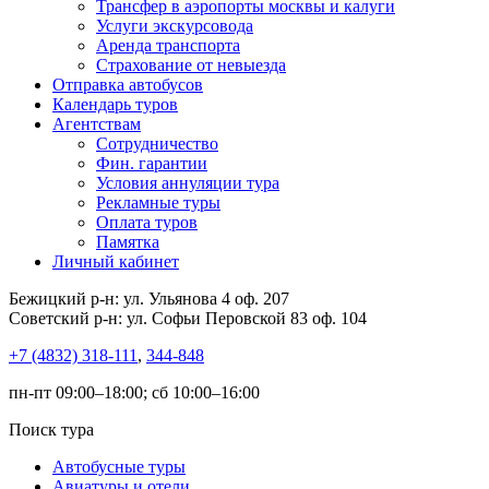
Трансфер в аэропорты москвы и калуги
Услуги экскурсовода
Аренда транспорта
Страхование от невыезда
Отправка автобусов
Календарь туров
Агентствам
Сотрудничество
Фин. гарантии
Условия аннуляции тура
Рекламные туры
Оплата туров
Памятка
Личный кабинет
Бежицкий р-н: ул. Ульянова 4 оф. 207
Советский р-н: ул. Софьи Перовской 83 оф. 104
+7 (4832) 318-111
,
344-848
пн-пт 09:00–18:00; сб 10:00–16:00
Поиск тура
Автобусные туры
Авиатуры и отели