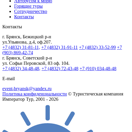
Автобусом к морю
Горящие туры
Сотрудничество
Контакты
Контакты
г. Брянск, Бежицкий р-н
ул.Ульянова, д.4, оф.207.
+7 (4832) 31-81-11,
+7 (4832) 31-91-11
+7 (4832) 33-52-99
+7
(903) 869-42-74
г. Брянск, Советский р-н
ул. Софьи Перовской, 83 оф. 104.
+7 (4832) 34-48-48,
+7 (4832) 72-43-48
+7 (910) 034-48-48
E-mail
event-bryansk@yandex.ru
Политика конфиденциальности
© Туристическая компания
Император Тур, 2001 - 2026