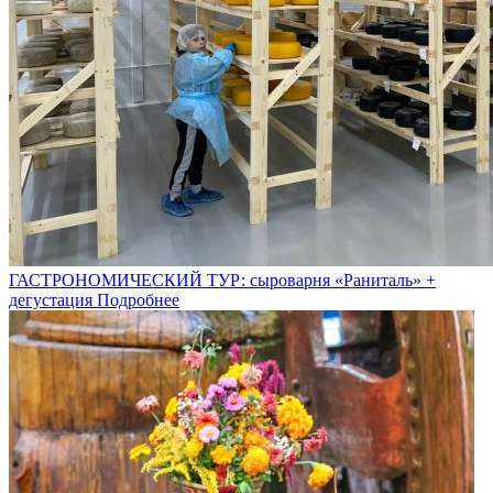
ГАСТРОНОМИЧЕСКИЙ ТУР: сыроварня «Раниталь» +
дегустация
Подробнее