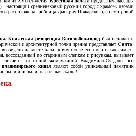
 нам из XVII столетия.
Крестовая палата
предназначалась для
) - настоящий средневековый русский город с храмом, избами
рого расположена гробница Дмитрия Пожарского,
со смотровой
ьмы. Княжеская резиденция Боголюбов-город
был основан в
рической и архитектурной точки зрения представляет
Свято-
возведено на месте палат князя после его смерти как символ
ея, воссозданный по старинным слепкам и рисункам, вызывает
 считается истинной жемчужиной Владимиро-Суздальского
 владимирского князя
являют собой уникальный памятник
ие были и небыли, настоящая сказка!
века