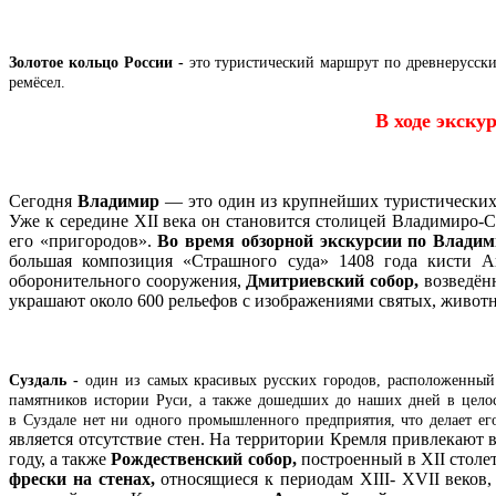
Золотое кольцо России -
это туристический маршрут по древнерусск
ремёсел.
В ходе экску
Сегодня
Владимир
— это один из крупнейших туристических
Уже к середине XII века он становится столицей Владимиро-
его «пригородов».
Во время обзорной экскурсии по Влади
большая композиция «Страшного суда» 1408 года кисти 
оборонительного сооружения,
Дмитриевский собор,
возведённ
украшают около 600 рельефов с изображениями святых, живот
Суздаль -
один из самых красивых русских городов, расположенный
памятников истории Руси, а также дошедших до наших дней в целос
в Суздале нет ни одного промышленного предприятия, что делает ег
является отсутствие стен. На территории Кремля привлекают
году, а также
Рождественский собор,
построенный в XII стол
фрески на стенах,
относящиеся к периодам XIII- XVII веков,