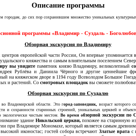
Описание программы
им городам, до сих пор сохранившим множество уникальных культурны
рсионной программы «Владимир - Суздаль - Боголюбо
Обзорная экскурсия по Владимиру
 центров европейской части России, Он
впервые упоминается в
Суздальского княжества и самым влиятельным поселением Север
миру вы увидите
памятник князю Владимиру, великолепный
с
Андрея Рублёва и Даниила Чёрного и другие ценнейшие фр
ый на княжеском дворе в 1194 году Всеволодом Большое Гнездо
ных и растений. Со
смотровых площадок
вы сможете полюбоват
Обзорная экскурсия по Суздалю
 во Владимирской области. Это г
ород-заповедник,
возраст которого со
ти и сохранности старинных строений, уникальных церквей и объектов
бзорной экскурсии по 
о экологически чистым местом.
Во время
о
 внимание здание
Никольской церкви,
похожее на старинную из
етии при Владимире Мономахе, который является самым древни
 высокий иконостас; гостей собора встречают
Златые врата
с 