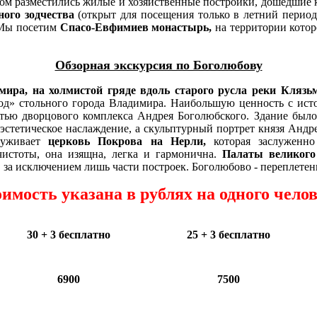
ром разместились жилые и хозяйственные постройки, дошедшие к
ного зодчества
(открыт для посещения только в летний период
 Мы посетим
Спасо-Евфимиев монастырь,
на территории кото
Обзорная экскурсия по Боголюбову
мира, на холмистой гряде вдоль старого русла реки Кляз
од» стольного города Владимира. Н
аибольшую ценность с исто
тью дворцового комплекса Андрея Боголюбского. Здание было 
эстетическое наслаждение, а скульптурный портрет князя Андр
служивает
церковь Покрова на Нерли,
которая заслуженно
истоты, она изящна, легка и гармонична.
Палаты великого
, за исключением лишь части построек. Боголюбово - переплетен
имость указана в рублях на одного чело
30 + 3 бесплатно
25 + 3 бесплатно
6900
7500