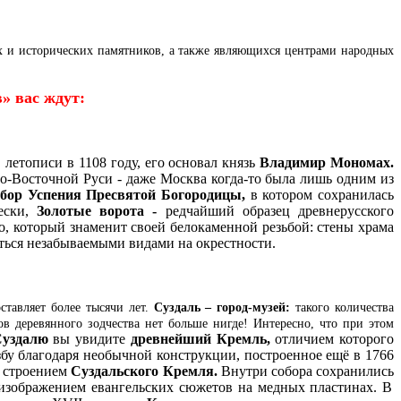
х и исторических памятников, а также являющихся центрами народных
в» вас ждут:
 летописи в 1108 году, его основал князь
Владимир
Мономах.
о-Восточной Руси - даже Москва когда-то была лишь одним из
обор Успения Пресвятой Богородицы,
в котором
сохранилась
ески,
Золотые ворота -
редчайший образец древнерусского
, который знаменит своей белокаменной резьбой: стены храма
ься незабываемыми видами на окрестности.
ставляет более тысячи лет.
Суздаль – город-музей:
такого количества
 деревянного зодчества нет больше нигде! Интересно, что при этом
Суздалю
вы увидите
древнейший Кремль,
отличием которого
бу благодаря необычной конструкции, построенное ещё в 1766
м строением
Суздальского Кремля.
Внутри собора сохранились
изображением евангельских сюжетов на медных пластинах.
В