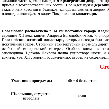
западной части Кремля находится
Архиерейский двор,
в кото
приема высокопоставленных гостей. Вас ждёт
м
узей деревян
зажиточных крестьян и бедняков, колодцем, скотным двором.
площадки полюбуемся видом
Покровского монастыря.
Боголюбово расположено в 14 км восточнее города Влади
середине XII века князем Андреем Боголюбским как «пригор
Боголюбский женский монастырь,
который некогда был час
искупления грехов. Стройный архитектурный ансамбль дарит 
особенный исторический интерес. Особого внимания за
заповедника.
Церковь Покрова полна умиротворенности и ч
архитектуры ХII столетия. К сожалению, дворец не сохранился
Сто
Участники программы
40 + 4 бесплатно
Школьники, студенты,
6500
взрослые