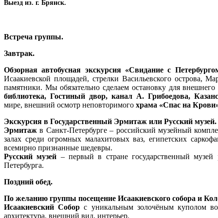
Выезд из. г. Брянск.
Встреча группы.
Завтрак.
Обзорная автобусная экскурсия «Свидание с Петербурго
Исаакиевской площадей, стрелки Васильевского острова, М
памятники. Мы обязательно сделаем остановку для внешнего
библиотека, Гостиный двор, канал А. Грибоедова, Казан
мире, внешний осмотр неповторимого
храма «Спас на Крови
Экскурсия в Государственный Эрмитаж или Русский музей.
Эрмитаж
в Санкт-Петербурге – российский музейный компле
залах среди огромных малахитовых ваз, египетских саркоф
всемирно признанные шедевры.
Русский музей
– первый в стране государственный музей р
Петербурга.
Поздний обед.
По желанию группы посещение Исаакиевского собора и Кол
Исаакиевский Собор
с уникальным золочёным куполом вот
архитектура, внешний вид, интерьер.