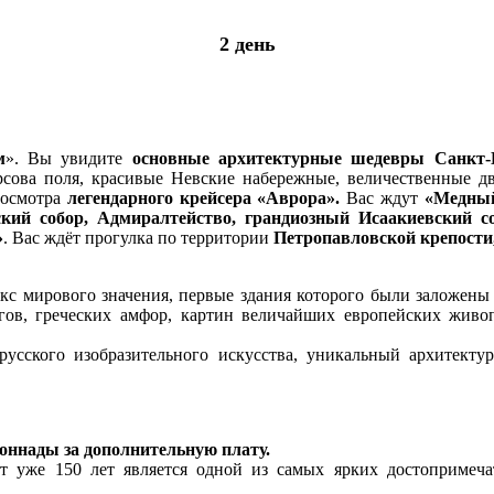
2 день
м
». Вы увидите
основные архитектурные шедевры Санкт-П
арсова поля, красивые Невские набережные, величественные д
 осмотра
легендарного крейсера «Аврора».
Вас ждут
«Медный
ский собор, Адмиралтейство, грандиозный Исаакиевский со
»
. Вас ждёт
прогулка по территории
Петропавловской крепости
кс мирового значения, первые здания которого были заложены
агов, греческих амфор, картин величайших европейских живоп
усского изобразительного искусства, уникальный архитекту
оннады за дополнительную плату.
 уже 150 лет является одной из самых ярких достопримечат