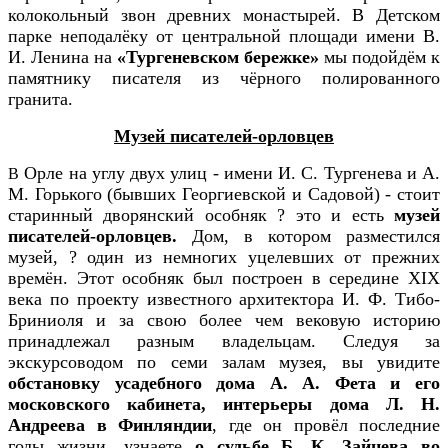
колокольный звон древних монастырей. В Детском
парке неподалёку от центральной площади имени В.
И. Ленина на
«Тургеневском бережке»
мы подойдём к
памятнику писателя из чёрного полированного
гранита.
Музей писателей-орловцев
Орле на углу двух улиц - имени И. С. Тургенева и А.
В
М. Горького (бывших Георгиевской и Садовой) - стоит
старинный дворянский особняк ? это и есть
музей
писателей-орловцев.
Дом, в котором разместился
музей, ? один из немногих уцелевших от прежних
времён. Этот особняк был построен в середине XIX
века по проекту известного архитектора И. Ф. Тибо-
Бриниоля и за свою более чем вековую историю
принадлежал разным владельцам.
Следуя за
экскурсоводом по семи залам музея, вы увидите
обстановку усадебного дома А. А. Фета и его
московского кабинета, интерьеры дома Л. Н.
Андреева в Финляндии
, где он провёл последние
годы жизни, узнаете
о судьбе Б. К. Зайцева во