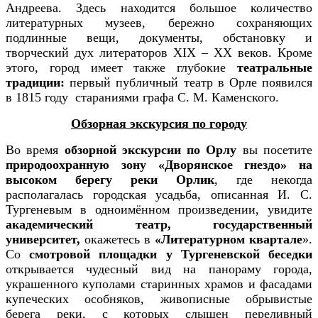
Андреева. Здесь находится большое количество
литературных музеев, бережно сохраняющих
подлинные вещи, документы, обстановку и
творческий дух литераторов XIX – XX веков. Кроме
этого, город имеет также глубокие
театральные
традиции:
первый публичный театр в Орле появился
в 1815 году стараниями графа С. М. Каменского.
Обзорная экскурсия по городу
Во время
обзорной экскурсии по Орлу
вы посетите
природоохранную зону «Дворянское гнездо» на
высоком берегу реки Орлик
, где некогда
располагалась городская усадьба, описанная И. С.
Тургеневым в одноимённом произведении, увидите
академический театр, государственный
университет,
окажетесь в
«Литературном квартале
».
Со
смотровой площадки у Тургеневской беседки
открывается чудесный вид на панораму города,
украшенного куполами старинных храмов и фасадами
купеческих особняков, живописные обрывистые
берега реки, с которых слышен переливный