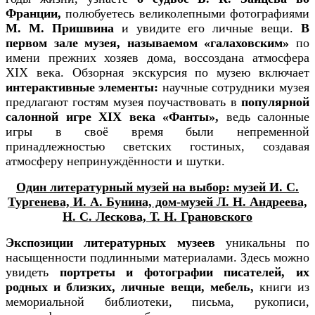
Франции,
полюбуетесь великолепными фотографиями
М. М. Пришвина
и увидите его личные вещи.
В
первом зале музея, называемом
«галаховским»
по
имени прежних хозяев дома, воссоздана атмосфера
ХIХ века. Обзорная экскурсия по музею включает
интерактивные элементы:
научные сотрудники музея
предлагают гостям музея поучаствовать в
популярной
салонной игре XIX века «Фанты»,
ведь салонные
игры в своё время были непременной
принадлежностью светских гостиных, создавая
атмосферу непринуждённости и шутки.
Один литературный музей на выбор: музей И. С.
Тургенева, И. А. Бунина, дом-музей Л. Н. Андреева,
Н. С. Лескова, Т. Н. Грановского
Экспозиции литературных музеев
уникальны по
насыщенности подлинными материалами. Здесь можно
увидеть
портреты и фотографии писателей, их
родных и близких, личные вещи, мебель,
книги из
мемориальной библиотеки, письма, рукописи,