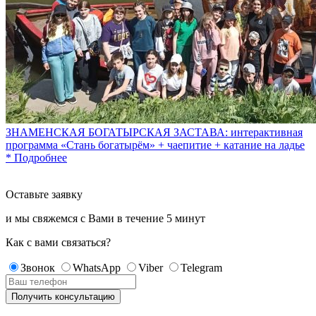
ЗНАМЕНСКАЯ БОГАТЫРСКАЯ ЗАСТАВА: интерактивная
программа «Стань богатырём» + чаепитие + катание на ладье
*
Подробнее
Оставьте заявку
и мы свяжемся с Вами в течение
5 минут
Как с вами связаться?
Звонок
WhatsApp
Viber
Telegram