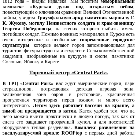
1812 года – видны издалека. Мы посетим
мемориальный
комплекс «Курская дуга»
под открытым небом
,
повествующий о ключевом сражении Великой Отечественной
войны, увидим
Триумфальную арку, памятник маршалу Г.
К. Жукову, могилу Неизвестного солдата и храм-звонницу
Георгия Победоносца
, на стенах которого выбиты имена
погибших солдат. Помимо военных мемориалов в Курске есть
очень интересные и необычные
современные городские
скульптуры
, которые делают город запоминающимся для
туристов: фигуры студента и студентки Сельскохозяйственной
академии, изображённые на кукурузе и снопе, памятники
Соловью, Яблоку и Карете.
Торговый центр «Central Park»
В ТРЦ «Central Park» в
ас ждут американские горки, парк
аттракционов, потрясающая детская игровая зона,
великолепная зона баров и ресторанов, красивейшая
прогулочная территория перед входом и много всего
интересного.
Л
етом здесь работает бассейн на крыше, а
зимой он превращается в каток.
Каток удобен тем, что на
него можно выйти практически в любую погоду, так как от
снега его защищает прозрачный купол, а для посетителей
оборудована тёплая раздевалка.
Комплекс развлечений на
эксплуатируемой кровле ROOFtop
с первых дней работы