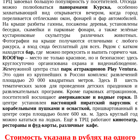
ТРЦ завоевал большую популярность у посетителей. Отсюда
можно полюбоваться
панорамами Курска,
особенно
захватывающий вид открывается вечером, когда город
переливается отблесками окон, фонарей и фар автомобилей.
На крыше разбиты газоны, посажены деревья, установлены
беседки, скамейки и парковые фонари, а также зелёные
кустарниковые скульптуры различных животных.
Фотографии на крыше получаются отличными с любого
ракурса, а вход сюда бесплатный для всех. Рядом с катком
находится
бар,
где можно перекусить и выпить горячего чая.
ROOFtop
– место не только красивое, но и безопасное: здесь
круглосуточно организована охрана и видеонаблюдение.
Жемчужиной центра стал
парк аттракционов Play Ventura.
Это один из крупнейших в России комплекс развлечений
площадью 20 000 квадратных метров. Здесь В шесть
тематических залов для проведения детских праздников и
развлекательных программ. Кроме парковых аттракционов,
посетителей восхищают
американские и водные горки.
В
центре установлен
настоящий пиратский парусник с
корабельными пушками и оснасткой,
пришвартованный в
центре озера площадью более 600 кв. м. Здесь круглый год
можно кататься на лодках. Ещё в ТРЦ работают
кинотеатр,
рестораны и фуд-корты, различные кафе.
Стоимость указана в рублях на одного