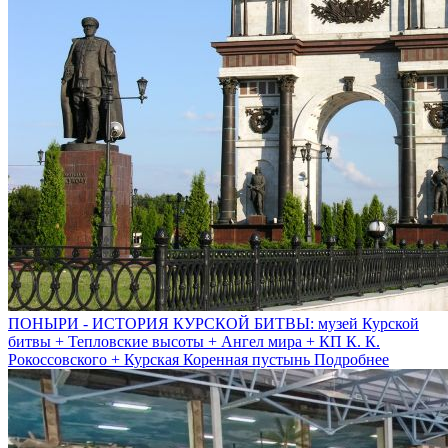
ПОНЫРИ - ИСТОРИЯ КУРСКОЙ БИТВЫ: музей Курской
битвы + Тепловские высоты + Ангел мира + КП К. К.
Рокоссовского + Курская Коренная пустынь
Подробнее