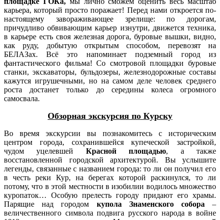
площадке ГОКа,
мы лично сможем оценить весь масштаб
карьера, который просто поражает! Перед нами откроется по-
настоящему завораживающее зрелище: по дорогам,
причудливо обвивающим карьер изнутри, движется техника,
в карьере есть своя железная дорога, буровые вышки, видно,
как руду, добытую открытым способом, перевозят на
БЕЛАЗах. Всё это напоминает подземный город из
фантастического фильма! Со смотровой площадки буровые
станки, экскаваторы, бульдозеры, железнодорожные составы
кажутся игрушечными, но на самом деле человек среднего
роста достанет только до середины колеса огромного
самосвала.
Обзорная экскурсия по Курску
Во время экскурсии вы познакомитесь с историческим
центром города, сохранившейся купеческой застройкой,
чудом уцелевшей
Красной площадью
, а также
восстановленной городской архитектурой. Вы услышите
легенды, связанные с названием города: то ли он получил его
в честь реки Кур, на берегах которой раскинулся, то ли
потому, что в этой местности в изобилии водилось множество
куропаток… Особую прелесть городу придают его храмы.
Парящие над городом
купола Знаменского собора
–
величественного символа подвига русского народа в войне