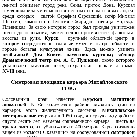
лентой обнимает город река Сейм, приток Дона. Курская
земля подарила миру много известных и талантливых людей,
среди которых – святой Серафим Саровский, актёр Михаил
Щепкин, композитор Георгий Свиридов, певица Надежда
Плевицкая. За свою историю город был трижды уничтожен
почти до основания, мужественно противостоял фашистам,
восстал из руин.
Курск
– крупный областной центр, в
котором сосредоточены главные музеи и театры области, в
городе богатая культурная жизнь. Здесь можно увидеть
необычный Дом Книги, памятник курскому яблоку,
Драматический театр им. А. С. Пушкина,
около которого
установлен памятник поэту, сохранились церкви и храмы
XVIII века.
Смотровая площадка карьера Михайловского
ГОКа
Соловьиный край известен
Курской магнитной
аномалией.
В Железногорском районе находится один из
карьеров этого железорудного бассейна.
Михайловское
месторождение
открыли в 1950 году, а первую руду добыли
спустя десять лет. Размеры современного карьера – шесть на
три километра, а глубина – почти 400 метров. Карьер отлично
виден из космоса! Оказавшись на оборудованной
смотровой