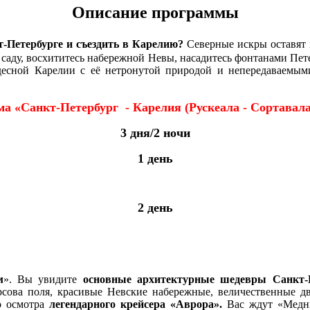
Описание программы
т-Петербурге и съездить в Карелию?
Северные искры оставят 
 саду, восхититесь набережной Невы, насадитесь фонтанами Пет
удесной Карелии с её нетронутой природой и непередаваемыми
а «Санкт-Петербург - Карелия (Рускеала - Сортавала
3 дня/2 ночи
1 день
2 день
м
». Вы увидите
основные архитектурные шедевры Санкт-П
арсова поля, красивые Невские набережные, величественные д
о осмотра
легендарного крейсера «Аврора».
Вас ждут «Медн