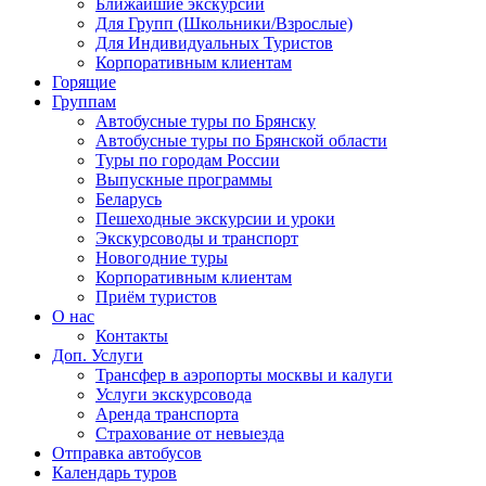
Ближайшие экскурсии
Для Групп (Школьники/Взрослые)
Для Индивидуальных Туристов
Корпоративным клиентам
Горящие
Группам
Автобусные туры по Брянску
Автобусные туры по Брянской области
Туры по городам России
Выпускные программы
Беларусь
Пешеходные экскурсии и уроки
Экскурсоводы и транспорт
Новогодние туры
Корпоративным клиентам
Приём туристов
О нас
Контакты
Доп. Услуги
Трансфер в аэропорты москвы и калуги
Услуги экскурсовода
Аренда транспорта
Страхование от невыезда
Отправка автобусов
Календарь туров