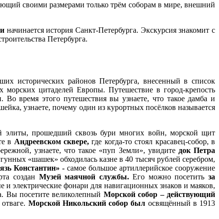
пающий своими размерами только трём соборам в мире, внешний
ти
начинается история Санкт-Петербурга. Экскурсия знакомит с
строительства Петербурга.
ших исторических районов Петербурга, внесенный в список
 морских цитаделей Европы. Путешествие в город-крепость
 Во время этого путешествия вы узнаете, что такое дамба и
ейка, узнаете, почему один из курортных посёлков называется
й элиты, прошедший сквозь бури многих войн, морской щит
те в
Андреевском сквере,
где когда-то стоял красавец-собор, в
режной, узнаете, что такое «пуп Земли», увидите
док Петра
гунных «шашек» обходилась казне в 40 тысяч рублей серебром,
язь Константин
» -
самое большое артиллерийское сооружение
орта создан
Музей маячной службы.
Его можно посетить
за
е и электрические фонари для навигационных знаков и маяков,
а.
Вы посетите великолепный
Морской собор – действующий
 отваге.
Морской Никольский собор был
освящённый в 1913