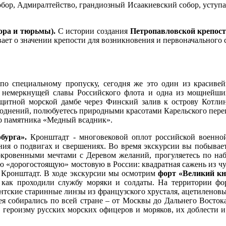
собор, Адмиралтейство, грандиозный Исаакиевский собор, усту
бора и тюрьмы).
С истории создания
Петропавловской крепос
ает о значении крепости для возникновения и первоначального 
о специальному пропуску, сегодня же это один из красивей
 немеркнущей славы Российского флота и одна из мощнейших
щитной морской дамбе через Финский залив к острову Котлин.
однений, полюбуетесь природными красотами Карельского переш
го памятника «Медный всадник
».
бурга».
Кронштадт - многовековой оплот российской военно
ния о подвигах и свершениях. Во время экскурсии вы побывае
кровенными мечтами с Деревом желаний, прогуляетесь по набе
ю «дорогостоящую» мостовую в России: квадратная сажень из чу
ь Кронштадт.
В ходе экскурсии мы осмотрим
ф
орт
«
Великий кн
ь, как проходили службу моряки и солдаты. На территории ф
нтские старинные линзы из французского хрусталя, ацетиленовы
я собирались по всей стране – от Москвы до Дальнего Восток
 героизму русских морских офицеров и моряков, их доблести и