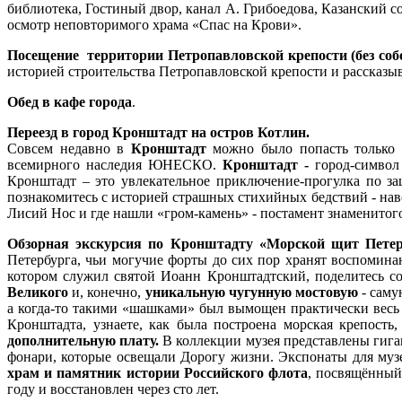
библиотека, Гостиный двор, канал А. Грибоедова, Казанский 
осмотр неповторимого храма «Спас на Крови».
Посещение территории Петропавловской крепости (без со
историей строительства Петропавловской крепости и рассказыв
Обед в кафе города
.
Переезд в город Кронштадт на остров Котлин.
Совсем недавно в
Кронштадт
можно было попасть только п
всемирного наследия ЮНЕСКО.
Кронштадт -
город-символ
Кронштадт – это увлекательное приключение-прогулка по за
познакомитесь с историей страшных стихийных бедствий - нав
Лисий Нос и где нашли «гром-камень
»
- постамент знаменито
Обзорная экскурсия по Кронштадту «Морской щит Петер
Петербурга, чьи могучие форты до сих пор хранят воспомина
котором служил святой Иоанн Кронштадтский, поделитесь со
Великого
и, конечно,
уникальную чугунную мостовую
- саму
а когда-то такими «шашками» был вымощен практически вес
Кронштадта, узнаете, как была построена морская крепост
дополнительную плату.
В коллекции музея представлены гига
фонари, которые освещали Дорогу жизни. Экспонаты для музе
храм и памятник истории Российского флота
, посвящённый
году и восстановлен через сто лет.