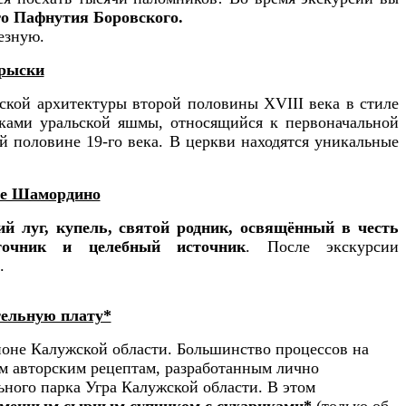
го Пафнутия Боровского.
пезную.
Прыски
ской архитектуры второй половины XVIII века в стиле
ками уральской яшмы, относящийся к первоначальной
 половине 19-го века.
В церкви находятся уникальные
не Шамордино
й луг, купель, святой родник, освящённый в честь
сточник и целебный источник
. После экскурсии
.
тельную плату*
айоне Калужской области. Большинство процессов на
ым авторским рецептам, разработанным лично
ного парка Угра Калужской области. В этом
менным сырным супчиком с сухариками*
(только об