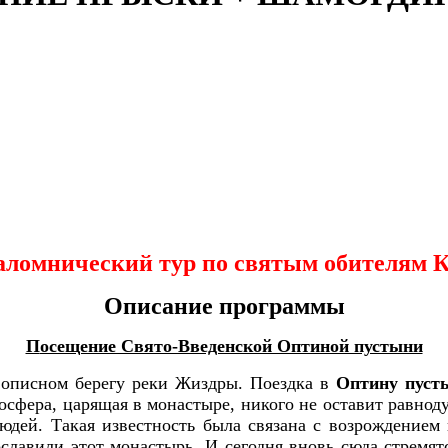
ломнический тур по святым обителям 
Описание программы
П
осещение Свято-Введенской Оптиной пустыни
ивописном берегу реки Жиздры. Поездка в
Оптину пуст
мосфера, царящая в монастыре, никого не оставит равно
юдей. Такая известность была связана с возрождением
славили этот монастырь. И сегодня вновь сюда стремят