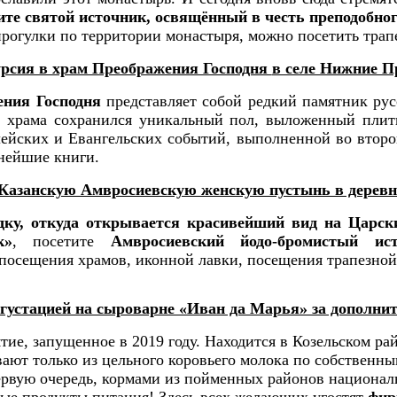
ите святой источник, освящённый в честь преподобно
прогулки по территории монастыря, можно посетить тра
рсия в храм Преображения Господня
в селе Нижние 
ния Господня
представляет собой редкий памятник рус
и храма сохранился уникальный пол, выложенный плит
йских и Евангельских событий, выполненной во второй
евнейшие книги.
 Казанскую Амвросиевскую женскую пустынь в дерев
у, откуда открывается красивейший вид на Царски
к»
, посетите
Амвросиевский йодо-бромистый и
посещения храмов, иконной лавки, посещения трапезной
егустацией на сыроварне «Иван да Марья» за дополни
ятие, запущенное в 2019 году. Находится в Козельском р
ают только из цельного коровьего молока по собственн
ервую очередь, кормами из пойменных районов националь
ные продукты питания! Здесь всех желающих угостят
фир