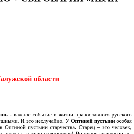
Калужской области
ынь
- важное событие в жизни православного русского
душными. И это неслучайно. У
Оптиной пустыни
особая
 в Оптиной пустыни старчества. Старец – это человек,
ся поехать тысячи паломников! Во время экскурсии вы