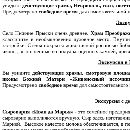
увидите
действующие храмы, Некрополь, скит, посет
Предусмотрено
свободное время
для самостоятельной 
Экску
Село Нижние Прыски очень древнее.
Храм Преображе
классицизм и необыкновенно духовное место. Внутр
застройке. Стены покрыты живописной росписью Библе
иконы, выполненные из полудрагоценных камней, др
Экскурсия в
Вы увидите
действующие храмы, смотровую площадк
иконы Божией Матери «Живоносный источни
Предусмотрено
свободное время
для самостоятельного 
Экскурсия с д
Сыроварня «Иван да Марья»
- это семейное предпри
сыроварне выполняются вручную. Сыр здесь изготавлив
Марией. Высокое качество молока обеспечивается, в п
уникальном месте вы приобретёте настоящие натураль