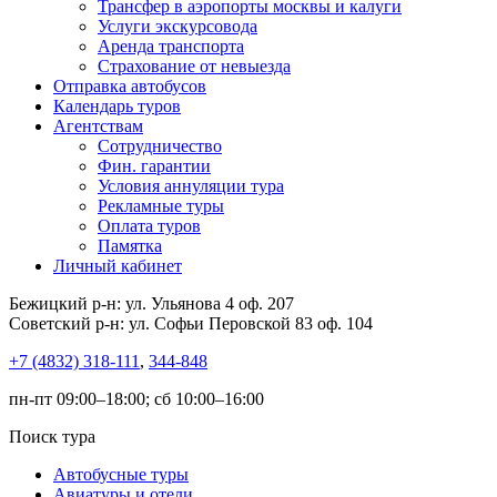
Трансфер в аэропорты москвы и калуги
Услуги экскурсовода
Аренда транспорта
Страхование от невыезда
Отправка автобусов
Календарь туров
Агентствам
Сотрудничество
Фин. гарантии
Условия аннуляции тура
Рекламные туры
Оплата туров
Памятка
Личный кабинет
Бежицкий р-н: ул. Ульянова 4 оф. 207
Советский р-н: ул. Софьи Перовской 83 оф. 104
+7 (4832) 318-111
,
344-848
пн-пт 09:00–18:00; сб 10:00–16:00
Поиск тура
Автобусные туры
Авиатуры и отели