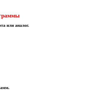
ограммы
ота или аналог.
рамм.