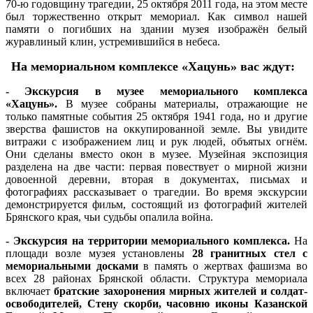
70-ю годовщину трагедии, 25 октября 2011 года, на этом месте
был торжественно открыт мемориал. Как символ нашей
памяти о погибших на здании музея изображён белый
журавлиный клин, устремившийся в небеса.
На мемориальном комплексе «Хацунь» вас ждут:
- Экскурсия в м
узее мемориального комплекса
«Хацунь».
В музее собраны материалы, отражающие не
только памятные события 25 октября 1941 года, но и другие
зверства фашистов на оккупированной земле. Вы увидите
витражи с изображением лиц и рук людей, объятых огнём.
Они сделаны вместо окон в музее. Музейная экспозиция
разделена на две части: первая повествует о мирной жизни
довоенной деревни, вторая в документах, письмах и
фотографиях рассказывает о трагедии. Во время экскурсии
демонстрируется фильм, состоящий из фотографий жителей
Брянского края, чьи судьбы опалила война.
-
Экскурсия на
территории мемориального комплекса.
На
площади возле музея установлены
28 гранитных стел с
мемориальными досками
в память о жертвах фашизма во
всех 28 районах Брянской области. Структура мемориала
включает
братские захоронения мирных жителей и солдат-
освободителей, Стену скорби, часовню иконы Казанской