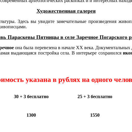
 современных археологических раскопках и и интересных находк
Художественная галерея
ьтуры. Здесь вы увидите замечательные произведения живоп
живописцами.
вь Параскевы Пятницы в селе Заречное Погарского р
аречное
она была перевезена в начале XX века. Документальных 
самая выдающаяся постройка села. В интерьере сохранился
ико
имость указана в рублях на одного чело
30 + 3 бесплатно
25 + 3 бесплатно
1300
1550