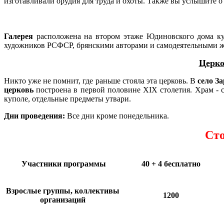
изготавливали орудия для труда и охоты. Также вы услышите о
Галерея
расположена на втором этаже Юдиновского дома кул
художников РСФСР, брянскими авторами и самодеятельными 
Церко
Никто уже не помнит, где раньше стояла эта церковь. В
село З
церковь
построена в первой поло­вине XIX столетия.
Храм - 
куполе, отдельные предметы утвари.
Дни проведения:
Все дни кроме понедельника.
Сто
Участники программы
40 + 4 бесплатно
Взрослые группы, коллективы
1200
организаций