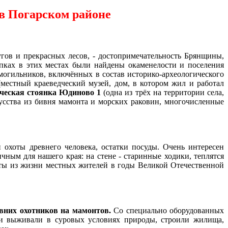
 в Погарском районе
гов и прекрасных лесов, - достопримечательность Брянщины,
копках в этих местах были найдены окаменелости и поселения
могильников, включённых в состав историко-археологического
местный краеведческий музей, дом, в котором жил и работал
ческая стоянка
Юдиново 1
(одна из трёх на территории села,
усства из бивня мамонта и морских раковин, многочисленные
 охоты древнего человека, остатки посуды. Очень интересен
ным для нашего края: на стене - старинные ходики, теплятся
кты из
жизни местных жителей в годы Великой Отечественной
вних охотников на мамонтов.
Со специально оборудованных
ни выживали в суровых условиях природы, строили жилища,