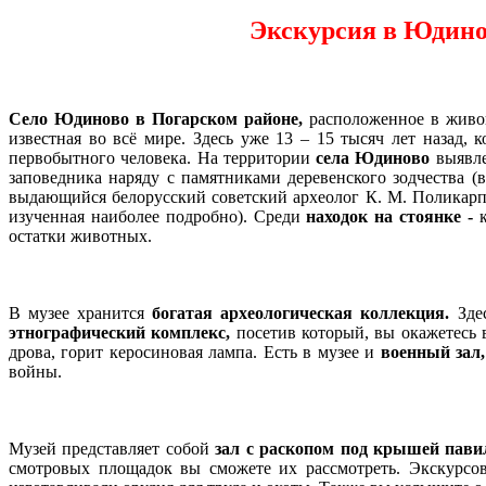
Экскурсия в Юдино
Село Юдиново в Погарском районе,
расположенное в живоп
известная во всё мире. Здесь уже 13 – 15 тысяч лет назад,
первобытного человека. На территории
села Юдиново
выявле
заповедника наряду с памятниками деревенского зодчества 
выдающийся белорусский советский археолог К. М. Поликар
изученная наиболее подробно). Среди
находок на стоянке -
остатки животных.
В музее хранится
богатая археологическая коллекция.
Здес
этнографический комплекс,
посетив который, вы окажетесь в
дрова, горит керосиновая лампа. Есть в музее и
военный зал,
войны.
Музей представляет собой
зал с раскопом под крышей пави
смотровых площадок вы сможете их рассмотреть. Экскурсо