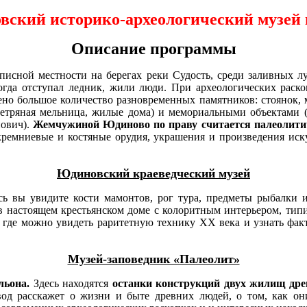
вский историко-археологический
музей
Описание программы
исной местности на берегах реки Судость, среди заливных лу
 когда отступал ледник, жили люди. При археологических рас
но большое количество разновременных памятников: стоянок, 
(ветряная мельница, жилые дома) и мемориальными объектами (
пович).
Жемчужиной Юдиново по праву считается палеолити
кремниевые и костяные орудия, украшения и произведения иск
Юдиновский краеведческий музей
ь вы увидите кости мамонтов, рог тура, предметы рыбалки и
 настоящем крестьянском доме с колоритным интерьером, типич
где можно увидеть
раритетную технику ХХ века и узнать фа
Музей-заповедник «Палеолит»
льона.
Здесь
находятся
останки конструкций двух жилищ дре
вод расскажет о жизни и быте древних людей, о том, как о