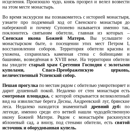
исцеления. Произошло чудо, князь прозрел и велел возвести
на этом месте монастырь.
Во время экскурсии вы познакомитесь с историей монастыря,
узнаете про подземный ход от Свенского монастыря до
набережной и почему Супонево называется именно так,
поклонитесь
святыням обители, главная из которых –
Свенская икона Божией Матери.
Вы услышите о
монастырском быте, о посещении этих мест Петром I,
восстановлении соборов. Территория обители красива и
ухожена, сохранилась каменная стена с бойницами и
башнями, возведённая в ХVIII веке. На территории обители
вы увидите
старый храм Сретения Господня с золотыми
куполами, Спасо-Преображенскую церковь,
величественный Успенский собор.
Пешая прогулка
по местам рядом с обителью умиротворяет и
дарит душевный покой. Недалеко от стен монастыря есть
смотровая площадка,
с которой открывается великолепный
вид на извилистые берега Десны, Андреевский луг, брянские
леса. Недалеко находится знаменитый
древний дуб:
по
легенде, именно среди его ветвей нашли чудодейственную
икону Божией Матери. Рядом с монастырём раскинулся
яблоневый сад, а внизу, под стенами обители, есть
святой
источник и оборудованная купель.