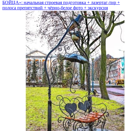
БОЙЦА»: начальная строевая подготовка + лазертаг-тир +
полоса препятствий + чёрно-белое фото + экскурсия