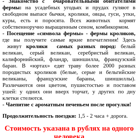
-
Знакомство с очаровательными обитателями
фермы:
на усадебных угодьях и прудах гуляют в
свободном выпасе бычки, кролики, овцы, гуси, утки,
куры, есть и поросята. Всех животных кормят
собственноручно выращенным сеном, комбикормом.
- Посещение «символа фермы» - фермы кроликов,
где вы получите самые яркие впечатления! Здесь
живут
кролики самых разных пород:
белый
великан, серый великан, серебристый великан,
калифорнийский, фландр, шиншилла, французский
баран. В «юртах» едят траву более 2000 разных
породистых кроликов (белые, серые и бельгийские
великаны, французские бараны, шиншиллы).
Различаются они цветом, пушистостью и поставом
ушей: у одних они вверх торчат, у других по дну
клетки стелются.
- Чаепитие с ароматным печеньем после прогулки!
Продолжительность поездки:
1,5 - 2 часа + дорога.
Стоимость указана в рублях на одного
человека