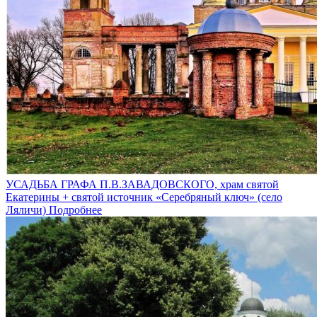
УСАДЬБА ГРАФА П.В.ЗАВАДОВСКОГО, храм святой
Екатерины + святой источник «Серебряный ключ» (село
Ляличи)
Подробнее