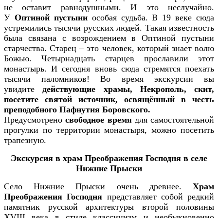
не оставит равнодушными. И это неслучайно.
У
Оптиной пустыни
особая судьба. В 19 веке сюда
устремились тысячи русских людей. Такая известность
была связана с возрождением в Оптиной пустыни
старчества. Старец – это человек, который знает волю
Божью. Четырнадцать старцев прославили этот
монастырь. И сегодня вновь сюда стремятся поехать
тысячи паломников! Во время экскурсии вы
увидите
действующие храмы, Некрополь, скит,
посетите святой источник, освящённый в честь
преподобного Пафнутия Боровского.
Предусмотрено
свободное время
для самостоятельной
прогулки по территории монастыря, можно посетить
трапезную.
Экскурсия в храм Преображения Господня
в селе
Нижние Прыски
Село Нижние Прыски очень древнее.
Храм
Преображения Господня
представляет собой редкий
памятник русской архитектуры второй половины
XVIII века в стиле классицизм и необыкновенно