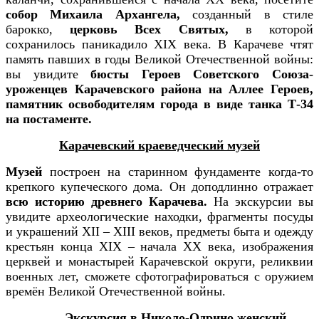
собор Михаила Архангела,
созданный в стиле
барокко,
церковь Всех Святых,
в которой
сохранилось паникадило XIX века. В Карачеве чтят
память павших в годы Великой Отечественной войны:
вы увидите
бюсты Героев Советского Союза-
уроженцев Карачевского района на Аллее Героев,
памятник освободителям города в виде танка Т-34
на постаменте.
Карачевский краеведческий музей
Музей
построен на старинном фундаменте когда-то
крепкого купеческого дома. Он доподлинно отражает
всю историю древнего Карачева.
На экскурсии вы
увидите археологические находки, фрагменты посуды
и украшений ХII – ХIII веков, предметы быта и одежду
крестьян конца XIX – начала XX века, изображения
церквей и монастырей Карачевской округи, реликвии
военных лет, сможете сфотографироваться с оружием
времён Великой Отечественной войны.
Экскурсия в Николо-Одрино женский