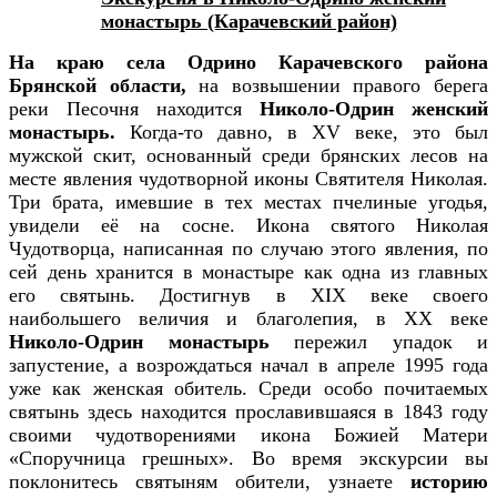
монастырь (Карачевский район)
На краю села Одрино Карачевского района
Брянской области,
на возвышении правого берега
реки Песочня находится
Николо-Одрин женский
монастырь.
Когда-то давно, в ХV веке, это был
мужской скит, основанный среди брянских лесов на
месте явления чудотворной иконы Святителя Николая.
Три брата, имевшие в тех местах пчелиные угодья,
увидели её на сосне. Икона святого Николая
Чудотворца, написанная по случаю этого явления, по
сей день хранится в монастыре как одна из главных
его святынь. Достигнув в ХIХ веке своего
наибольшего величия и благолепия, в ХХ веке
Николо-Одрин монастырь
пережил упадок и
запустение, а возрождаться начал в апреле 1995 года
уже как женская обитель. Среди особо почитаемых
святынь здесь находится прославившаяся в 1843 году
своими чудотворениями икона Божией Матери
«Споручница грешных». Во время экскурсии вы
поклонитесь святыням обители, узнаете
историю