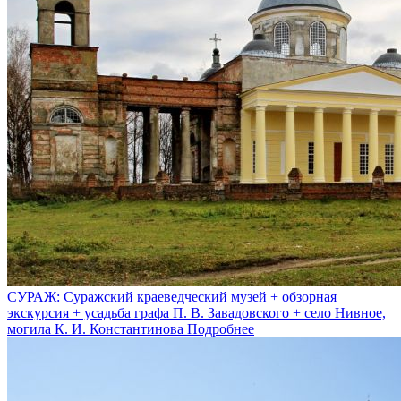
СУРАЖ: Суражский краеведческий музей + обзорная
экскурсия + усадьба графа П. В. Завадовского + село Нивное,
могила К. И. Константинова
Подробнее