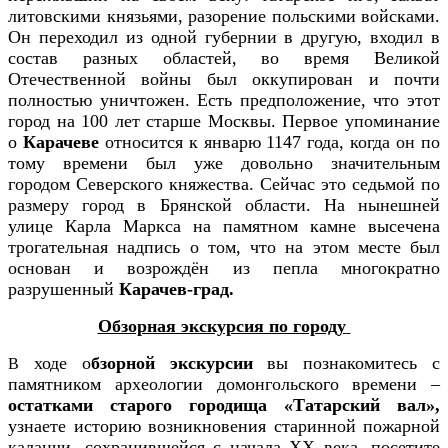
литовскими князьями, разорение польскими войсками.
Он переходил из одной губернии в другую, входил в
состав разных областей, во время Великой
Отечественной войны был оккупирован и почти
полностью уничтожен. Есть предположение, что этот
город на 100 лет старше Москвы. Первое упоминание
о
Карачеве
относится к январю 1147 года, когда он по
тому времени был уже довольно значительным
городом Северского княжества. Сейчас это седьмой по
размеру город в Брянской области. На нынешней
улице Карла Маркса на памятном камне высечена
трогательная надпись о том, что на этом месте был
основан и возрождён из пепла многократно
разрушенный
Карачев-град.
Обзорная экскурсия по городу
ходе о
бзорной экскурсии
вы познакомитесь с
В
памятником археологии домонгольского времени –
остатками старого городища «Татарский вал»,
узнаете историю возникновения старинной пожарной
каланчи, сохранившейся с начала ХХ века, посетите