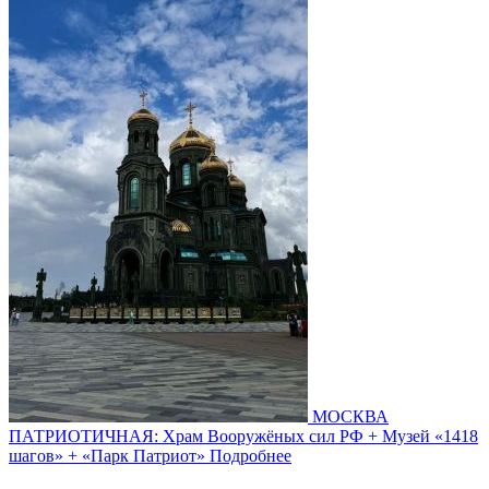
МОСКВА
ПАТРИОТИЧНАЯ: Храм Вооружёных сил РФ + Музей «1418
шагов» + «Парк Патриот»
Подробнее