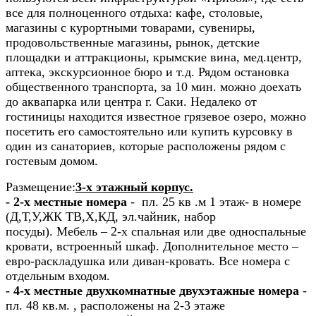
все для полноценного отдыха: кафе, столовые,
магазины с курортными товарами, сувениры,
продовольственные магазины, рынок, детские
площадки и аттракционы, крымские вина, мед.центр,
аптека, экскурсионное бюро и т.д. Рядом остановка
общественного транспорта, за 10 мин. можно доехать
до аквапарка или центра г. Саки. Недалеко от
гостиницы находится известное грязевое озеро, можно
посетить его самостоятельно или купить курсовку в
один из санаториев, которые расположены рядом с
гостевым домом.
Размещение:
3-х этажный корпус.
- 2-х местные номера
- пл. 25 кв .м 1 этаж- в номере
(Д,Т,У,ЖК ТВ,Х,КД, эл.чайник, набор
посуды). Мебель – 2-х спальная или две односпальные
кровати, встроенный шкаф. Дополнительное место –
евро-раскладушка или диван-кровать. Все номера с
отдельным входом.
- 4-х местные двухкомнатные двухэтажные номера
-
пл. 48 кв.м. , расположены на 2-3 этаже