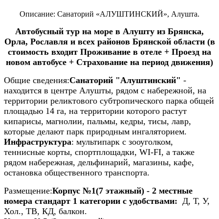
Описание: Санаторий «АЛУШТИНСКИЙ», Алушта.
Автобусный тур на море в Алушту из Брянска,
Орла, Рославля и всех районов Брянской области (в
стоимость входит Проживание в отеле + Проезд на
новом автобусе + Страхование на период движения)
Общие сведения:
Санаторий "Алуштинский"
-
находится в центре Алушты, рядом с набережной, на
территории реликтового субтропического парка общей
площадью 14 га, на территории которого растут
кипарисы, магнолии, пальмы, кедры, тисы, лавр,
которые делают парк природным ингаляторием.
Инфраструктура
: мультипарк с зооуголком,
теннисные корты, спортплощадки, WI-FI, а также
рядом набережная, дельфинарий, магазины, кафе,
остановка общественного транспорта.
Размещение:
Корпус №1(7 этажный) - 2 местные
номера стандарт 1 категории с удобствами:
Д, Т, У,
Хол., ТВ, КД, балкон.