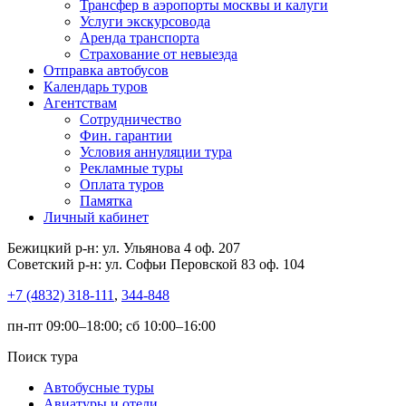
Трансфер в аэропорты москвы и калуги
Услуги экскурсовода
Аренда транспорта
Страхование от невыезда
Отправка автобусов
Календарь туров
Агентствам
Сотрудничество
Фин. гарантии
Условия аннуляции тура
Рекламные туры
Оплата туров
Памятка
Личный кабинет
Бежицкий р-н: ул. Ульянова 4 оф. 207
Советский р-н: ул. Софьи Перовской 83 оф. 104
+7 (4832) 318-111
,
344-848
пн-пт 09:00–18:00; сб 10:00–16:00
Поиск тура
Автобусные туры
Авиатуры и отели