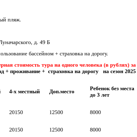
ный пляж.
Луначарского, д. 49 Б
ользование бассейном + страховка на дорогу.
ная стоимость тура на одного человека (в рублях) за 
зд + проживание + страховка на дорогу на сезон 2025 
Ребенок без места
й
4-х местный
Доп.место
до 3 лет
20150
12500
8000
20150
12500
8000