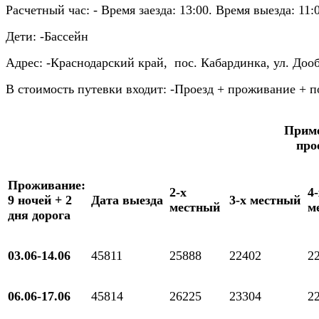
Расчетный час:
- Время заезда: 13:00. Время выезда: 11:
Дети:
-Бассейн
Адрес:
-Краснодарский край, пос. Кабардинка, ул. Дооб
В стоимость путевки входит:
-Проезд + проживание + по
Приме
про
Проживание:
2-х
4-
9 ночей + 2
Дата выезда
3-х местный
местный
м
дня дорога
03.06-14.06
45811
25888
22402
2
06.06-17.06
45814
26225
23304
2