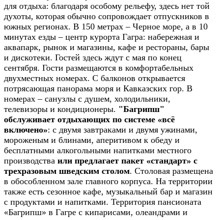
для отдыха: благодаря особому рельефу, здесь нет той
духоты, которая обычно сопровождает отпускников в
южных регионах. В 150 метрах – Черное море, а в 10
минутах езды – центр курорта Гагра: набережная и
аквапарк, рынок и магазины, кафе и рестораны, бары
и дискотеки. Гостей здесь ждут с мая по конец
сентября. Гости размещаются в комфортабельных
двухместных номерах. С балконов открывается
потрясающая панорама моря и Кавказских гор. В
номерах – санузлы с душем, холодильники,
телевизоры и кондиционеры.
"Багрипш"
обслуживает отдыхающих по системе «всё
включено»
: с двумя завтраками и двумя ужинами,
мороженым и блинами, аперитивом к обеду и
бесплатными алкогольными напитками местного
производства
или предлагает пакет «стандарт» с
трехразовым шведским столом
. Столовая размещена
в обособленном зале главного корпуса. На территории
также есть сезонное кафе, музыкальный бар и магазин
с продуктами и напитками. Территория пансионата
«Багрипш» в Гагре с кипарисами, олеандрами и