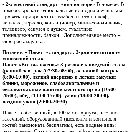
- 2-х местный стандарт «вид на море»
В номере: В
номере: кровати односпальные или одна двуспальная
кровать, прикроватные тумбочки, стол, шкаф,
вешалка, зеркало, кондиционер, мини-холодильник,
телевизор, санузел с душем, туалетные
принадлежности, балкон. Дополнительное место –
евро раскладушка.
Питание:
-
Пакет «стандарт»
:
3-разовое питание
«шведский стол».
Пакет «Все включено»
:
3-разовое «шведский стол»
(ранний завтрак (07:30-08:00), основной завтрак
(8:00-10:00), легкий аперитив и легкие закуски:
блины, мороженое, слабоалкогольные и
безалкогольные напитки местного пр-ва (10:00-
20:00), обед (13:00-15:00), ужин (18:00-20:00),
поздний ужин (20:00-20:30).
Пляж:
- собственный, в 100 м от корпуса, песчано-
галечный, оборудованный (шезлонги и зонты для
гостей пансионата бесплатны), есть водные виды
развлечений. Спуск к пляжу на лифте или по дорожке